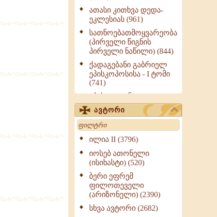
ათასი კითხვა დედა-
ეკლესიას (961)
სათნოებათმოყვარეობა
(პირველი წიგნის
პირველი ნაწილი) (844)
ქადაგებანი გაბრიელ
ეპისკოპოსისა - I ტომი
(741)
ეპისტოლენი,
ქადაგებანი, სიტყვანი
ავტორი
(ნაწილი III) (723)
Search
მოძღვრის ძალზე
სასარგებლო რჩევები
ილია II (3796)
მრევლისათვის (545)
იოსებ ათონელი
Wisdomge (514)
(ისიხასტი) (520)
ქადაგებანი გაბრიელ
ბერი ეფრემ
ეპისკოპოსისა - II ტომი
ფილოთეველი
(370)
(არიზონელი) (2390)
სულიერი ცხოვრების
სხვა ავტორი (2682)
სახელმძღვანელო -