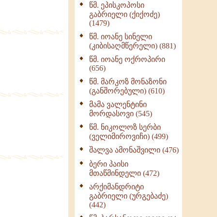
წმ. ეპისკოპოსი
ნაწილი II (369)
გაბრიელი (ქიქოძე)
ღმერთი და ადამიანები
(1479)
(287)
წმ. იოანე სინელი
ბერის დიადემა (278)
(კიბისაღმწერელი) (881)
მონაზვნური
წმ. იოანე ოქროპირი
გამოცდილების
(656)
გადმოცემა (273)
წმ. მარკოზ მონაზონი
ოთხი ასეული თავი
(განშორებული) (610)
სიყვარულის შესახებ
მამა ვალენტინი
(259)
მორდასოვი (545)
წმ. ნიკოლოზ სერბი
(ველიმიროვიჩი) (499)
შალვა ამონაშვილი (476)
ბერი პაისი
მთაწმინდელი (472)
არქიმანდრიტი
გაბრიელი (ურგებაძე)
(442)