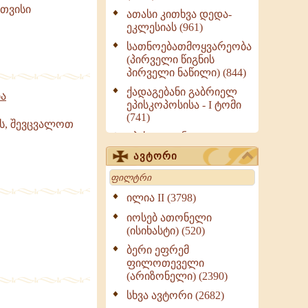
 თვისი
ათასი კითხვა დედა-
ეკლესიას (961)
სათნოებათმოყვარეობა
(პირველი წიგნის
პირველი ნაწილი) (844)
ქადაგებანი გაბრიელ
ა
ეპისკოპოსისა - I ტომი
(741)
ს, შევცვალოთ
ეპისტოლენი,
ქადაგებანი, სიტყვანი
ავტორი
(ნაწილი III) (723)
Search
მოძღვრის ძალზე
სასარგებლო რჩევები
ილია II (3798)
მრევლისათვის (545)
იოსებ ათონელი
Wisdomge (514)
(ისიხასტი) (520)
ქადაგებანი გაბრიელ
ბერი ეფრემ
ეპისკოპოსისა - II ტომი
ფილოთეველი
(370)
(არიზონელი) (2390)
სულიერი ცხოვრების
სხვა ავტორი (2682)
სახელმძღვანელო -