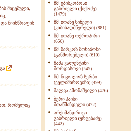
წმ. ეპისკოპოსი
ნაწილი II (369)
ას მიცემული,
გაბრიელი (ქიქოძე)
ღმერთი და ადამიანები
(1479)
იც,
(287)
წმ. იოანე სინელი
და მიისწრაფის
ბერის დიადემა (278)
(კიბისაღმწერელი) (881)
მონაზვნური
წმ. იოანე ოქროპირი
გამოცდილების
(656)
გადმოცემა (273)
წმ. მარკოზ მონაზონი
ოთხი ასეული თავი
(განშორებული) (610)
სიყვარულის შესახებ
მამა ვალენტინი
(259)
იგა
მორდასოვი (545)
წმ. ნიკოლოზ სერბი
(ველიმიროვიჩი) (499)
შალვა ამონაშვილი (476)
ბერი პაისი
მთაწმინდელი (472)
ლოთ, რომელიც
არქიმანდრიტი
გაბრიელი (ურგებაძე)
(442)