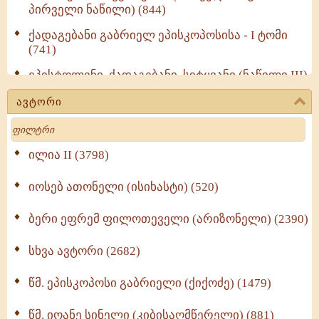
პირველი ნაწილი) (844)
ქადაგებანი გაბრიელ ეპისკოპოსისა - I ტომი
(741)
ეპისტოლენი, ქადაგებანი, სიტყვანი (ნაწილი III)
(723)
ავტორი
მოძღვრის ძალზე სასარგებლო რჩევები
Search
მრევლისათვის (545)
Wisdomge (514)
ილია II (3798)
იოსებ ათონელი (ისიხასტი) (520)
ქადაგებანი გაბრიელ ეპისკოპოსისა - II ტომი
(370)
ბერი ეფრემ ფილოთეველი (არიზონელი) (2390)
სულიერი ცხოვრების სახელმძღვანელო -
ნაწილი II (369)
სხვა ავტორი (2682)
ღმერთი და ადამიანები (287)
წმ. ეპისკოპოსი გაბრიელი (ქიქოძე) (1479)
ბერის დიადემა (278)
წმ. იოანე სინელი (კიბისაღმწერელი) (881)