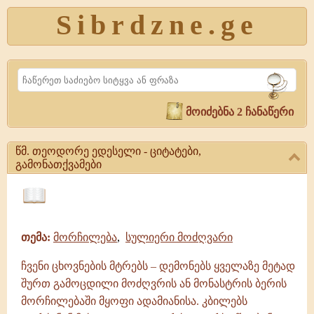
Sibrdzne.ge
Search
მოიძებნა 2 ჩანაწერი
წმ. თეოდორე ედესელი - ციტატები,
გამონათქვამები
წმ.
თეოდორე
ციტატები,
ედესელი
ამონარიდები,
-
თემა:
მორჩილება
,
სულიერი მოძღვარი
გამონათქვამები
ციტატები,
გამონათქვამები
ჩვენი ცხოვნების მტრებს – დემონებს ყველაზე მეტად
წმ.
შურთ გამოცდილი მოძღვრის ან მონასტრის ბერის
თეოდორე
ედესელი
მორჩილებაში მყოფი ადამიანისა. კბილებს
|