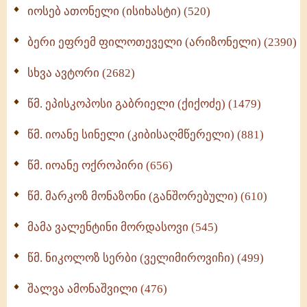
იოსებ ათონელი (ისიხასტი) (520)
ქადაგებანი გაბრიელ ეპისკოპოსისა - II ტომი
(370)
ბერი ეფრემ ფილოთეველი (არიზონელი) (2390)
სულიერი ცხოვრების სახელმძღვანელო -
ნაწილი II (369)
სხვა ავტორი (2682)
ღმერთი და ადამიანები (287)
წმ. ეპისკოპოსი გაბრიელი (ქიქოძე) (1479)
ბერის დიადემა (278)
წმ. იოანე სინელი (კიბისაღმწერელი) (881)
მონაზვნური გამოცდილების გადმოცემა (273)
წმ. იოანე ოქროპირი (656)
ოთხი ასეული თავი სიყვარულის შესახებ (259)
წმ. მარკოზ მონაზონი (განშორებული) (610)
მამა ვალენტინი მორდასოვი (545)
წმ. ნიკოლოზ სერბი (ველიმიროვიჩი) (499)
შალვა ამონაშვილი (476)