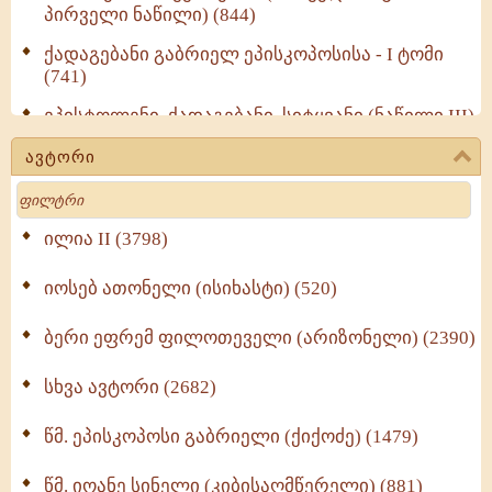
პირველი ნაწილი) (844)
ქადაგებანი გაბრიელ ეპისკოპოსისა - I ტომი
(741)
ეპისტოლენი, ქადაგებანი, სიტყვანი (ნაწილი III)
(723)
ავტორი
მოძღვრის ძალზე სასარგებლო რჩევები
Search
მრევლისათვის (545)
Wisdomge (514)
ილია II (3798)
იოსებ ათონელი (ისიხასტი) (520)
ქადაგებანი გაბრიელ ეპისკოპოსისა - II ტომი
(370)
ბერი ეფრემ ფილოთეველი (არიზონელი) (2390)
სულიერი ცხოვრების სახელმძღვანელო -
ნაწილი II (369)
სხვა ავტორი (2682)
ღმერთი და ადამიანები (287)
წმ. ეპისკოპოსი გაბრიელი (ქიქოძე) (1479)
ბერის დიადემა (278)
წმ. იოანე სინელი (კიბისაღმწერელი) (881)