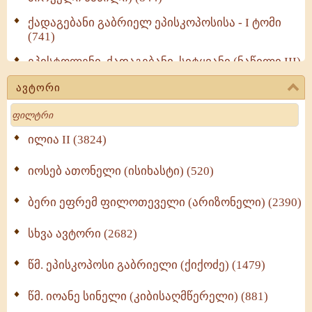
ქადაგებანი გაბრიელ ეპისკოპოსისა - I ტომი
(741)
ეპისტოლენი, ქადაგებანი, სიტყვანი (ნაწილი III)
(723)
ავტორი
მოძღვრის ძალზე სასარგებლო რჩევები
Search
მრევლისათვის (545)
Wisdomge (514)
ილია II (3824)
იოსებ ათონელი (ისიხასტი) (520)
ქადაგებანი გაბრიელ ეპისკოპოსისა - II ტომი
(370)
ბერი ეფრემ ფილოთეველი (არიზონელი) (2390)
სულიერი ცხოვრების სახელმძღვანელო -
ნაწილი II (369)
სხვა ავტორი (2682)
ღმერთი და ადამიანები (287)
წმ. ეპისკოპოსი გაბრიელი (ქიქოძე) (1479)
ბერის დიადემა (278)
წმ. იოანე სინელი (კიბისაღმწერელი) (881)