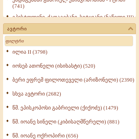
(741)
ეპისტოლენი, ქადაგებანი, სიტყვანი (ნაწილი III)
(723)
ავტორი
მოძღვრის ძალზე სასარგებლო რჩევები
Search
მრევლისათვის (545)
Wisdomge (514)
ილია II (3798)
იოსებ ათონელი (ისიხასტი) (520)
ქადაგებანი გაბრიელ ეპისკოპოსისა - II ტომი
(370)
ბერი ეფრემ ფილოთეველი (არიზონელი) (2390)
სულიერი ცხოვრების სახელმძღვანელო -
ნაწილი II (369)
სხვა ავტორი (2682)
ღმერთი და ადამიანები (287)
წმ. ეპისკოპოსი გაბრიელი (ქიქოძე) (1479)
ბერის დიადემა (278)
წმ. იოანე სინელი (კიბისაღმწერელი) (881)
მონაზვნური გამოცდილების გადმოცემა (273)
წმ. იოანე ოქროპირი (656)