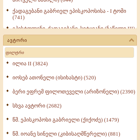
ქადაგებანი გაბრიელ ეპისკოპოსისა - I ტომი
(741)
ეპისტოლენი, ქადაგებანი, სიტყვანი (ნაწილი III)
(723)
ავტორი
მოძღვრის ძალზე სასარგებლო რჩევები
Search
მრევლისათვის (545)
Wisdomge (514)
ილია II (3824)
იოსებ ათონელი (ისიხასტი) (520)
ქადაგებანი გაბრიელ ეპისკოპოსისა - II ტომი
(370)
ბერი ეფრემ ფილოთეველი (არიზონელი) (2390)
სულიერი ცხოვრების სახელმძღვანელო -
ნაწილი II (369)
სხვა ავტორი (2682)
ღმერთი და ადამიანები (287)
წმ. ეპისკოპოსი გაბრიელი (ქიქოძე) (1479)
ბერის დიადემა (278)
წმ. იოანე სინელი (კიბისაღმწერელი) (881)