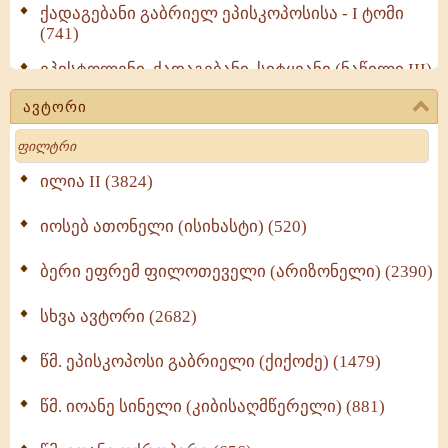
ქადაგებანი გაბრიელ ეპისკოპოსისა - I ტომი
(741)
ეპისტოლენი, ქადაგებანი, სიტყვანი (ნაწილი III)
(723)
ავტორი
მოძღვრის ძალზე სასარგებლო რჩევები
Search
მრევლისათვის (545)
Wisdomge (514)
ილია II (3824)
იოსებ ათონელი (ისიხასტი) (520)
ქადაგებანი გაბრიელ ეპისკოპოსისა - II ტომი
(370)
ბერი ეფრემ ფილოთეველი (არიზონელი) (2390)
სულიერი ცხოვრების სახელმძღვანელო -
ნაწილი II (369)
სხვა ავტორი (2682)
ღმერთი და ადამიანები (287)
წმ. ეპისკოპოსი გაბრიელი (ქიქოძე) (1479)
ბერის დიადემა (278)
წმ. იოანე სინელი (კიბისაღმწერელი) (881)
მონაზვნური გამოცდილების გადმოცემა (273)