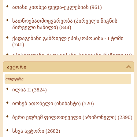
ათასი კითხვა დედა-ეკლესიას (961)
სათნოებათმოყვარეობა (პირველი წიგნის
პირველი ნაწილი) (844)
ქადაგებანი გაბრიელ ეპისკოპოსისა - I ტომი
(741)
ეპისტოლენი, ქადაგებანი, სიტყვანი (ნაწილი III)
(723)
ავტორი
მოძღვრის ძალზე სასარგებლო რჩევები
Search
მრევლისათვის (545)
Wisdomge (514)
ილია II (3824)
იოსებ ათონელი (ისიხასტი) (520)
ქადაგებანი გაბრიელ ეპისკოპოსისა - II ტომი
(370)
ბერი ეფრემ ფილოთეველი (არიზონელი) (2390)
სულიერი ცხოვრების სახელმძღვანელო -
ნაწილი II (369)
სხვა ავტორი (2682)