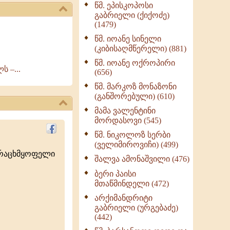
წმ. ეპისკოპოსი
ნაწილი II (369)
გაბრიელი (ქიქოძე)
ღმერთი და ადამიანები
(1479)
(287)
წმ. იოანე სინელი
ბერის დიადემა (278)
(კიბისაღმწერელი) (881)
მონაზვნური
წმ. იოანე ოქროპირი
 –...
გამოცდილების
(656)
გადმოცემა (273)
წმ. მარკოზ მონაზონი
ოთხი ასეული თავი
(განშორებული) (610)
სიყვარულის შესახებ
მამა ვალენტინი
(259)
მორდასოვი (545)
წმ. ნიკოლოზ სერბი
(ველიმიროვიჩი) (499)
ურაცხმყოფელი
შალვა ამონაშვილი (476)
ბერი პაისი
მთაწმინდელი (472)
არქიმანდრიტი
გაბრიელი (ურგებაძე)
(442)