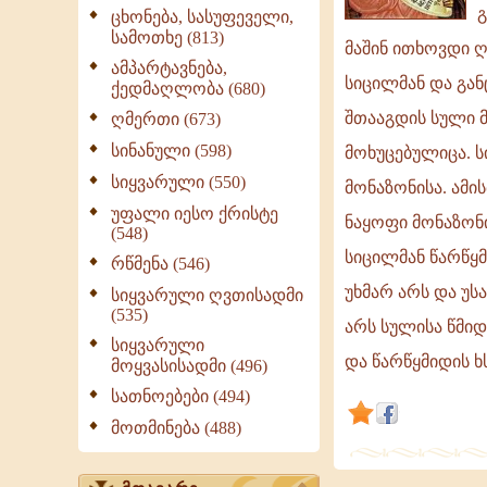
სულისა
გ
ცხონება, სასუფეველი,
სამოთხე (813)
ოხრებაი
მაშინ ითხოვდი ღ
სიცილი
ამპარტავნება,
სიცილმან და გან
ქედმაღლობა (680)
და
შთააგდის სული მ
ღმერთი (673)
განცხრომა
არს.
სინანული (598)
მოხუცებულიცა. ს
ჰოი
სიყვარული (550)
მონაზონისა. ამი
მონაზონო,
უფალი იესო ქრისტე
ნაყოფი მონაზონი
ოდეს
(548)
იხილო
სიცილმან წარწყ
რწმენა (546)
ესევითარი
უხმარ არს და უ
სიყვარული ღვთისადმი
რაიმე
(535)
არს სულისა წმიდ
სიყვარული
და წარწყმიდის ხ
მოყვასისადმი (496)
სათნოებები (494)
მოთმინება (488)