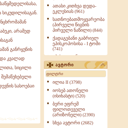
საწყმედელისასა,
ათასი კითხვა დედა-
ეკლესიას (961)
ა სიკუდილისაგან.
სათნოებათმოყვარეობა
ანცხრომამან
(პირველი წიგნის
პირველი ნაწილი) (844)
აბუკი, არამედ
ქადაგებანი გაბრიელ
ისაგან
ეპისკოპოსისა - I ტომი
(741)
ამან განრყუნის
ეპისტოლენი,
. და კვალად
ქადაგებანი, სიტყვანი
ავტორი
ულითა, სიცილი
(ნაწილი III) (723)
Search
მოძღვრის ძალზე
 შემაწუხებელი
სასარგებლო რჩევები
ილია II (3798)
დევნის სასოებაი
მრევლისათვის (545)
იოსებ ათონელი
Wisdomge (514)
(ისიხასტი) (520)
ქადაგებანი გაბრიელ
ბერი ეფრემ
ეპისკოპოსისა - II ტომი
ფილოთეველი
(370)
(არიზონელი) (2390)
სულიერი ცხოვრების
სხვა ავტორი (2682)
სახელმძღვანელო -