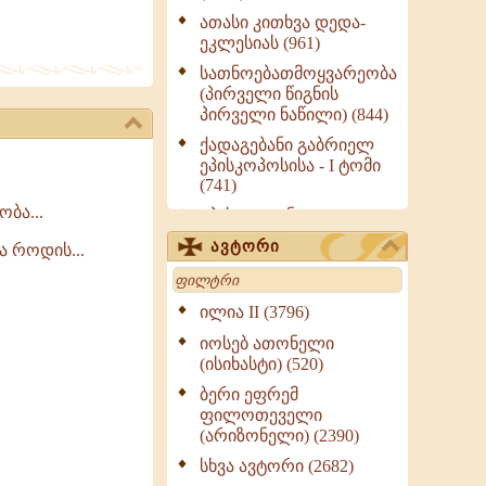
ათასი კითხვა დედა-
ეკლესიას (961)
სათნოებათმოყვარეობა
(პირველი წიგნის
პირველი ნაწილი) (844)
ქადაგებანი გაბრიელ
ეპისკოპოსისა - I ტომი
(741)
ბა...
ეპისტოლენი,
ქადაგებანი, სიტყვანი
ავტორი
 როდის...
(ნაწილი III) (723)
Search
მოძღვრის ძალზე
სასარგებლო რჩევები
ილია II (3796)
მრევლისათვის (545)
იოსებ ათონელი
Wisdomge (514)
(ისიხასტი) (520)
ქადაგებანი გაბრიელ
ბერი ეფრემ
ეპისკოპოსისა - II ტომი
ფილოთეველი
(370)
(არიზონელი) (2390)
სულიერი ცხოვრების
სხვა ავტორი (2682)
სახელმძღვანელო -