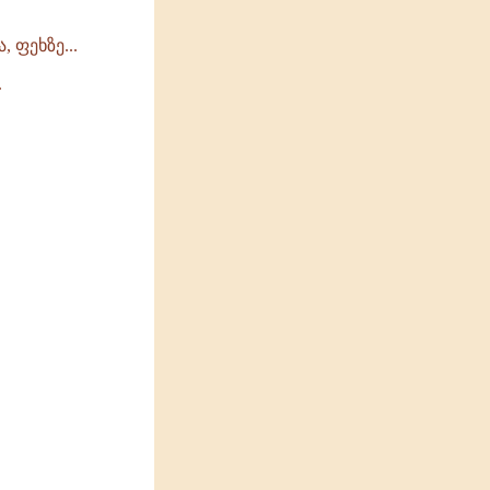
 ფეხზე...
.