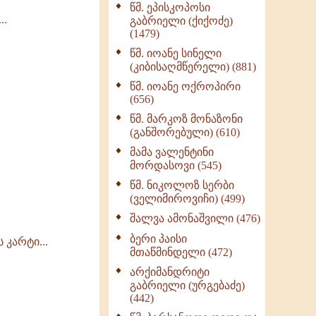
წმ. ეპისკოპოსი
ნაწილი II (369)
..
გაბრიელი (ქიქოძე)
ღმერთი და ადამიანები
(1479)
(287)
წმ. იოანე სინელი
ბერის დიადემა (278)
(კიბისაღმწერელი) (881)
მონაზვნური
წმ. იოანე ოქროპირი
გამოცდილების
(656)
გადმოცემა (273)
წმ. მარკოზ მონაზონი
ოთხი ასეული თავი
(განშორებული) (610)
სიყვარულის შესახებ
მამა ვალენტინი
(259)
მორდასოვი (545)
წმ. ნიკოლოზ სერბი
(ველიმიროვიჩი) (499)
შალვა ამონაშვილი (476)
ბერი პაისი
კარტი...
მთაწმინდელი (472)
არქიმანდრიტი
გაბრიელი (ურგებაძე)
(442)