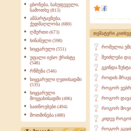
ფხიზლად
ცხონება, სასუფეველი,
სამოთხე (813)
ლოცულობს
ხოლო
ამპარტავნება,
ქედმაღლობა (680)
თავშეუკავ
ღმერთი (673)
გონება
თემატური კითხვე
არაწმინდა
სინანული (598)
რომელია უმთ
ოცნებებით
სიყვარული (551)
სავსე
შეიძლება დ
უფალი იესო ქრისტე
(548)
გვინდა ზუსტ
რწმენა (546)
როდის მრავლ
სიყვარული ღვთისადმი
(535)
როგორ ვებრ
სიყვარული
როგორ დავა
მოყვასისადმი (496)
სათნოებები (494)
როგორ მოვიქ
მოთმინება (488)
კიდევ როგო
როგორ გავი