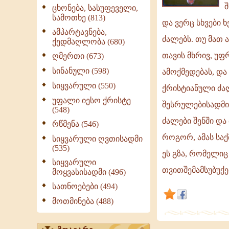
უყვარს
შ
ცხონება, სასუფეველი,
სამოთხე (813)
მშობელი.
და ვერც სხვები ხ
ჩვენ
ამპარტავნება,
ძალებს. თუ მათ 
ქედმაღლობა (680)
ყველანი
თავის მხრივ, უფ
ღმერთი (673)
ვიშვით
ქრისტე
სინანული (598)
ამოქმედებას, და
იესოში
სიყვარული (550)
ქრისტიანული ძალ
ახალი
უფალი იესო ქრისტე
შესრულებისადმი 
ცხოვრებისა
(548)
კი
ძალები შენში და
რწმენა (546)
არ
როგორ, ამას საქ
სიყვარული ღვთისადმი
(535)
ეს გზა, რომელიც
სიყვარული
თვითშემამსუბუქე
მოყვასისადმი (496)
სათნოებები (494)
მოთმინება (488)