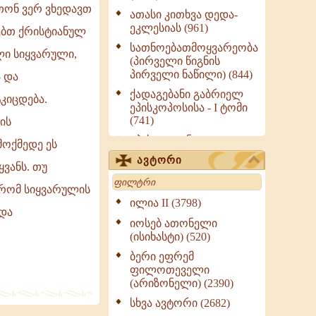
ითონ ვერ ვხედავთ
ათასი კითხვა დედა-
ეკლესიას (961)
ნებთ ქრისტიანულ
სათნოებათმოყვარეობა
ლი სიყვარული,
(პირველი წიგნის
პირველი ნაწილი) (844)
ა და
ქადაგებანი გაბრიელ
კიცდება.
ეპისკოპოსისა - I ტომი
(741)
ის
ეპისტოლენი,
მოქმედე ეს
ქადაგებანი, სიტყვანი
ავტორი
ვანს. თუ
(ნაწილი III) (723)
Search
მოძღვრის ძალზე
, რომ სიყვარულის
სასარგებლო რჩევები
ილია II (3798)
 და
მრევლისათვის (545)
იოსებ ათონელი
Wisdomge (514)
(ისიხასტი) (520)
ქადაგებანი გაბრიელ
ბერი ეფრემ
ეპისკოპოსისა - II ტომი
ფილოთეველი
(370)
(არიზონელი) (2390)
სულიერი ცხოვრების
სხვა ავტორი (2682)
სახელმძღვანელო -