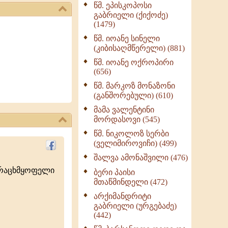
წმ. ეპისკოპოსი
ნაწილი II (369)
გაბრიელი (ქიქოძე)
ღმერთი და ადამიანები
(1479)
(287)
წმ. იოანე სინელი
ბერის დიადემა (278)
(კიბისაღმწერელი) (881)
მონაზვნური
წმ. იოანე ოქროპირი
გამოცდილების
(656)
გადმოცემა (273)
წმ. მარკოზ მონაზონი
ოთხი ასეული თავი
(განშორებული) (610)
სიყვარულის შესახებ
მამა ვალენტინი
(259)
მორდასოვი (545)
წმ. ნიკოლოზ სერბი
(ველიმიროვიჩი) (499)
შალვა ამონაშვილი (476)
ურაცხმყოფელი
ბერი პაისი
მთაწმინდელი (472)
არქიმანდრიტი
გაბრიელი (ურგებაძე)
(442)