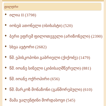
მოძღვრის ძალზე სასარგებლო რჩევები
Search
მრევლისათვის (545)
Wisdomge (514)
ილია II (3798)
იოსებ ათონელი (ისიხასტი) (520)
ქადაგებანი გაბრიელ ეპისკოპოსისა - II ტომი
(370)
ბერი ეფრემ ფილოთეველი (არიზონელი) (2390)
სულიერი ცხოვრების სახელმძღვანელო -
ნაწილი II (369)
სხვა ავტორი (2682)
ღმერთი და ადამიანები (287)
წმ. ეპისკოპოსი გაბრიელი (ქიქოძე) (1479)
ბერის დიადემა (278)
წმ. იოანე სინელი (კიბისაღმწერელი) (881)
მონაზვნური გამოცდილების გადმოცემა (273)
წმ. იოანე ოქროპირი (656)
ოთხი ასეული თავი სიყვარულის შესახებ (259)
წმ. მარკოზ მონაზონი (განშორებული) (610)
მამა ვალენტინი მორდასოვი (545)