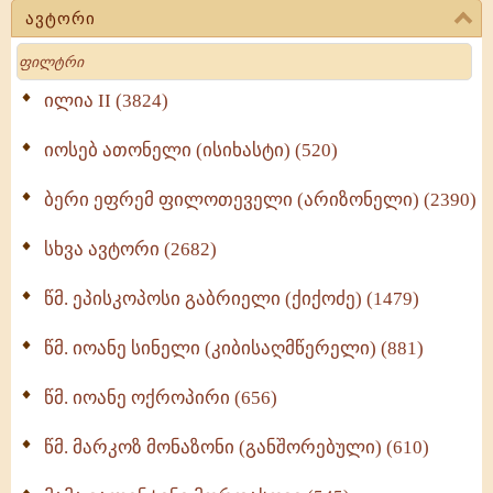
ავტორი
მოძღვრის ძალზე სასარგებლო რჩევები
Search
მრევლისათვის (545)
Wisdomge (514)
ილია II (3824)
იოსებ ათონელი (ისიხასტი) (520)
ქადაგებანი გაბრიელ ეპისკოპოსისა - II ტომი
(370)
ბერი ეფრემ ფილოთეველი (არიზონელი) (2390)
სულიერი ცხოვრების სახელმძღვანელო -
ნაწილი II (369)
სხვა ავტორი (2682)
ღმერთი და ადამიანები (287)
წმ. ეპისკოპოსი გაბრიელი (ქიქოძე) (1479)
ბერის დიადემა (278)
წმ. იოანე სინელი (კიბისაღმწერელი) (881)
მონაზვნური გამოცდილების გადმოცემა (273)
წმ. იოანე ოქროპირი (656)
ოთხი ასეული თავი სიყვარულის შესახებ (259)
წმ. მარკოზ მონაზონი (განშორებული) (610)