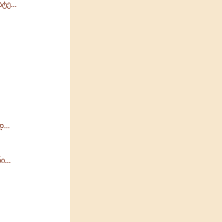
ე...
...
...