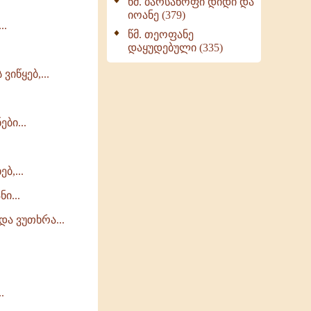
წმ. ბარსანოფი დიდი და
იოანე (379)
..
წმ. თეოფანე
დაყუდებული (335)
იწყებ,...
ბი...
ბ,...
ი...
ა ვუთხრა...
.