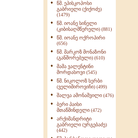
წმ. ეპისკოპოსი
ნაწილი II (369)
გაბრიელი (ქიქოძე)
ღმერთი და ადამიანები
(1479)
(287)
წმ. იოანე სინელი
ბერის დიადემა (278)
(კიბისაღმწერელი) (881)
მონაზვნური
წმ. იოანე ოქროპირი
გამოცდილების
(656)
გადმოცემა (273)
წმ. მარკოზ მონაზონი
ოთხი ასეული თავი
(განშორებული) (610)
სიყვარულის შესახებ
მამა ვალენტინი
(259)
მორდასოვი (545)
წმ. ნიკოლოზ სერბი
(ველიმიროვიჩი) (499)
შალვა ამონაშვილი (476)
ბერი პაისი
მთაწმინდელი (472)
არქიმანდრიტი
გაბრიელი (ურგებაძე)
(442)