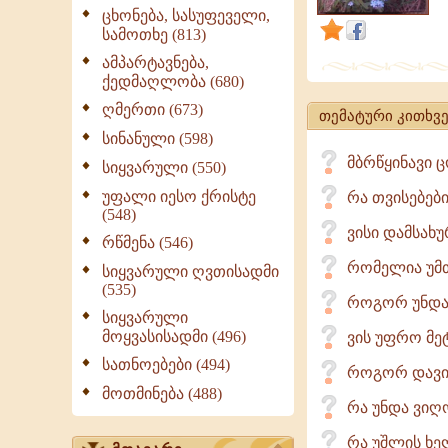
სხვებზე
ცხონება, სასუფეველი,
სამოთხე (813)
მაღლა
ნუ
ამპარტავნება,
ქედმაღლობა (680)
დააყენებ,
ღმერთი (673)
რათა
თემატური კითხვე
ღვთის
სინანული (598)
წინაშე
მბრწყინავი 
სიყვარული (550)
უფრო
უფალი იესო ქრისტე
რა თვისებებ
დაბლა
(548)
ვისი დამსახუ
არ
რწმენა (546)
დადგე.
რომელია უმთ
სიყვარული ღვთისადმი
(535)
როგორ უნდა
სიყვარული
მოყვასისადმი (496)
ვის უფრო მე
სათნოებები (494)
როგორ დავიც
მოთმინება (488)
რა უნდა ვიღ
რა უშლის ხე