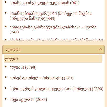
ათასი კითხვა დედა-ეკლესიას (961)
სათნოებათმოყვარეობა (პირველი წიგნის
პირველი ნაწილი) (844)
ქადაგებანი გაბრიელ ეპისკოპოსისა - I ტომი
(741)
ეპისტოლენი, ქადაგებანი, სიტყვანი (ნაწილი III)
(723)
ავტორი
მოძღვრის ძალზე სასარგებლო რჩევები
Search
მრევლისათვის (545)
Wisdomge (514)
ილია II (3798)
იოსებ ათონელი (ისიხასტი) (520)
ქადაგებანი გაბრიელ ეპისკოპოსისა - II ტომი
(370)
ბერი ეფრემ ფილოთეველი (არიზონელი) (2390)
სულიერი ცხოვრების სახელმძღვანელო -
ნაწილი II (369)
სხვა ავტორი (2682)
ღმერთი და ადამიანები (287)