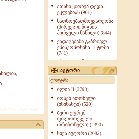
ათასი კითხვა დედა-
ეკლესიას (961)
სათნოებათმოყვარეობა
(პირველი წიგნის
პირველი ნაწილი) (844)
ქადაგებანი გაბრიელ
ეპისკოპოსისა - I ტომი
(741)
ეპისტოლენი,
ქადაგებანი, სიტყვანი
ავტორი
სნილია,
(ნაწილი III) (723)
Search
მოძღვრის ძალზე
ა
სასარგებლო რჩევები
ილია II (3798)
მრევლისათვის (545)
იოსებ ათონელი
Wisdomge (514)
(ისიხასტი) (520)
ქადაგებანი გაბრიელ
ბერი ეფრემ
ეპისკოპოსისა - II ტომი
ფილოთეველი
(370)
(არიზონელი) (2390)
სულიერი ცხოვრების
სხვა ავტორი (2682)
სახელმძღვანელო -