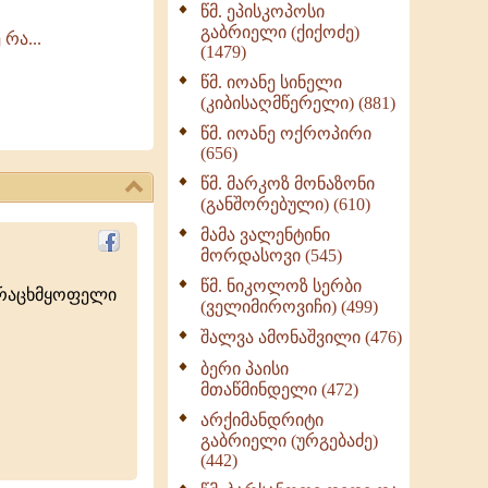
წმ. ეპისკოპოსი
ნაწილი II (369)
გაბრიელი (ქიქოძე)
რა...
ღმერთი და ადამიანები
(1479)
(287)
წმ. იოანე სინელი
ბერის დიადემა (278)
(კიბისაღმწერელი) (881)
მონაზვნური
წმ. იოანე ოქროპირი
გამოცდილების
(656)
გადმოცემა (273)
წმ. მარკოზ მონაზონი
ოთხი ასეული თავი
(განშორებული) (610)
სიყვარულის შესახებ
მამა ვალენტინი
(259)
მორდასოვი (545)
წმ. ნიკოლოზ სერბი
ურაცხმყოფელი
(ველიმიროვიჩი) (499)
შალვა ამონაშვილი (476)
ბერი პაისი
მთაწმინდელი (472)
არქიმანდრიტი
გაბრიელი (ურგებაძე)
(442)