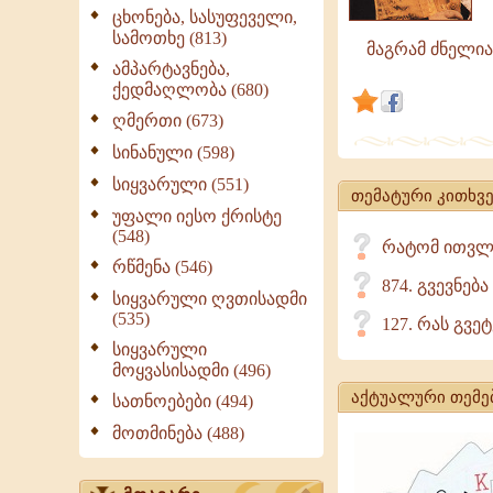
არის
ცხონება, სასუფეველი,
სამოთხე (813)
განსწავლო
მაგრამ ძნელია გ
ცხოველი.ძ
ამპარტავნება,
ქედმაღლობა (680)
არ
ღმერთი (673)
არის
განსწავლო
სინანული (598)
უმეცარი.მა
სიყვარული (551)
თემატური კითხვე
ძნელია
უფალი იესო ქრისტე
განსწავლო
(548)
რატომ ითვლე
ის,
რწმენა (546)
874. გვევნე
ვინც,
სიყვარული ღვთისადმი
(535)
127. რას გვე
სიყვარული
მოყვასისადმი (496)
აქტუალური თემე
სათნოებები (494)
მოთმინება (488)