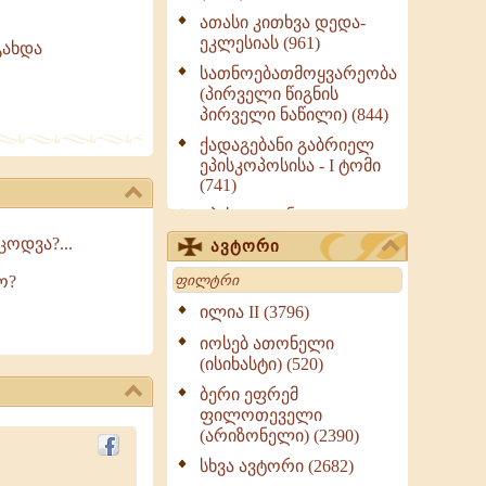
ათასი კითხვა დედა-
ეკლესიას (961)
გახდა
სათნოებათმოყვარეობა
(პირველი წიგნის
პირველი ნაწილი) (844)
ქადაგებანი გაბრიელ
ეპისკოპოსისა - I ტომი
(741)
ეპისტოლენი,
ქადაგებანი, სიტყვანი
ოდვა?...
ავტორი
(ნაწილი III) (723)
Search
ო?
მოძღვრის ძალზე
სასარგებლო რჩევები
ილია II (3796)
მრევლისათვის (545)
იოსებ ათონელი
Wisdomge (514)
(ისიხასტი) (520)
ქადაგებანი გაბრიელ
ბერი ეფრემ
ეპისკოპოსისა - II ტომი
ფილოთეველი
(370)
(არიზონელი) (2390)
სულიერი ცხოვრების
სხვა ავტორი (2682)
სახელმძღვანელო -