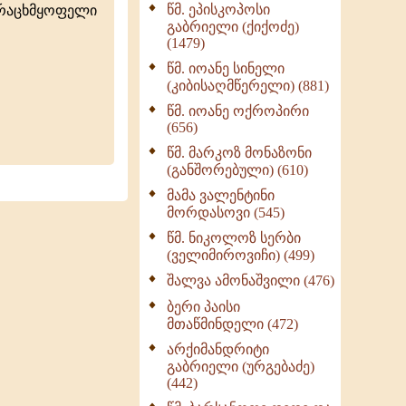
წმ. ეპისკოპოსი
ურაცხმყოფელი
ნაწილი II (369)
გაბრიელი (ქიქოძე)
ღმერთი და ადამიანები
(1479)
(287)
წმ. იოანე სინელი
ბერის დიადემა (278)
(კიბისაღმწერელი) (881)
მონაზვნური
წმ. იოანე ოქროპირი
გამოცდილების
(656)
გადმოცემა (273)
წმ. მარკოზ მონაზონი
ოთხი ასეული თავი
(განშორებული) (610)
სიყვარულის შესახებ
მამა ვალენტინი
(259)
მორდასოვი (545)
წმ. ნიკოლოზ სერბი
(ველიმიროვიჩი) (499)
შალვა ამონაშვილი (476)
ბერი პაისი
მთაწმინდელი (472)
არქიმანდრიტი
გაბრიელი (ურგებაძე)
(442)