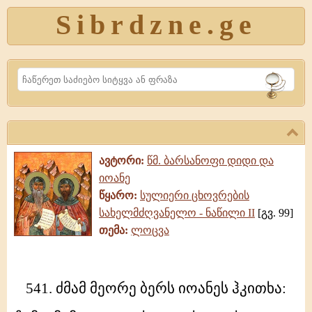
Sibrdzne.ge
Search
ავტორი:
წმ. ბარსანოფი დიდი და
იოანე
წყარო:
სულიერი ცხოვრების
სახელმძღვანელო - ნაწილი II
[გვ. 99]
თემა:
ლოცვა
541.
541. ძმამ მეორე ბერს იოანეს ჰკითხა:
ძმამ