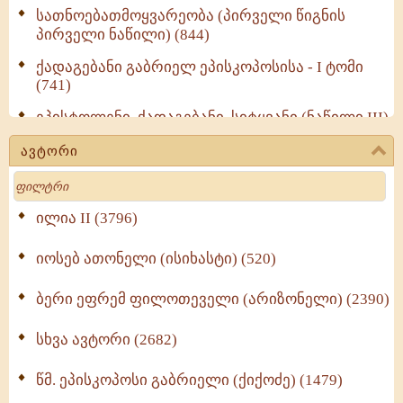
სათნოებათმოყვარეობა (პირველი წიგნის
პირველი ნაწილი) (844)
ქადაგებანი გაბრიელ ეპისკოპოსისა - I ტომი
(741)
ეპისტოლენი, ქადაგებანი, სიტყვანი (ნაწილი III)
(723)
ავტორი
მოძღვრის ძალზე სასარგებლო რჩევები
Search
მრევლისათვის (545)
Wisdomge (514)
ილია II (3796)
იოსებ ათონელი (ისიხასტი) (520)
ქადაგებანი გაბრიელ ეპისკოპოსისა - II ტომი
(370)
ბერი ეფრემ ფილოთეველი (არიზონელი) (2390)
სულიერი ცხოვრების სახელმძღვანელო -
ნაწილი II (369)
სხვა ავტორი (2682)
ღმერთი და ადამიანები (287)
წმ. ეპისკოპოსი გაბრიელი (ქიქოძე) (1479)
ბერის დიადემა (278)