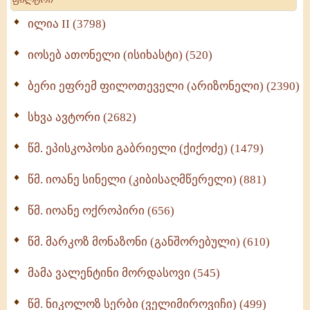
Wisdomge (514)
ილია II (3798)
იოსებ ათონელი (ისიხასტი) (520)
ქადაგებანი გაბრიელ ეპისკოპოსისა - II ტომი
(370)
ბერი ეფრემ ფილოთეველი (არიზონელი) (2390)
სულიერი ცხოვრების სახელმძღვანელო -
ნაწილი II (369)
სხვა ავტორი (2682)
ღმერთი და ადამიანები (287)
წმ. ეპისკოპოსი გაბრიელი (ქიქოძე) (1479)
ბერის დიადემა (278)
წმ. იოანე სინელი (კიბისაღმწერელი) (881)
მონაზვნური გამოცდილების გადმოცემა (273)
წმ. იოანე ოქროპირი (656)
ოთხი ასეული თავი სიყვარულის შესახებ (259)
წმ. მარკოზ მონაზონი (განშორებული) (610)
მამა ვალენტინი მორდასოვი (545)
წმ. ნიკოლოზ სერბი (ველიმიროვიჩი) (499)