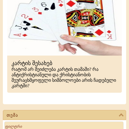
კარტის შესახებ
რატომ არ შეიძლება კარტის თამაში? რა
ანტიქრისტიანული და ქრისტიანობის
შეურაცხმყოფელი სიმბოლოები არის ჩადებული
კარტში?
თემა
Search