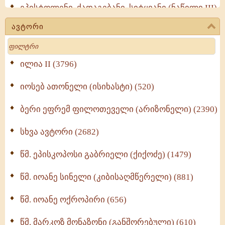
ეპისტოლენი, ქადაგებანი, სიტყვანი (ნაწილი III)
(723)
ავტორი
მოძღვრის ძალზე სასარგებლო რჩევები
Search
მრევლისათვის (545)
Wisdomge (514)
ილია II (3796)
იოსებ ათონელი (ისიხასტი) (520)
ქადაგებანი გაბრიელ ეპისკოპოსისა - II ტომი
(370)
ბერი ეფრემ ფილოთეველი (არიზონელი) (2390)
სულიერი ცხოვრების სახელმძღვანელო -
ნაწილი II (369)
სხვა ავტორი (2682)
ღმერთი და ადამიანები (287)
წმ. ეპისკოპოსი გაბრიელი (ქიქოძე) (1479)
ბერის დიადემა (278)
წმ. იოანე სინელი (კიბისაღმწერელი) (881)
მონაზვნური გამოცდილების გადმოცემა (273)
წმ. იოანე ოქროპირი (656)
ოთხი ასეული თავი სიყვარულის შესახებ (259)
წმ. მარკოზ მონაზონი (განშორებული) (610)