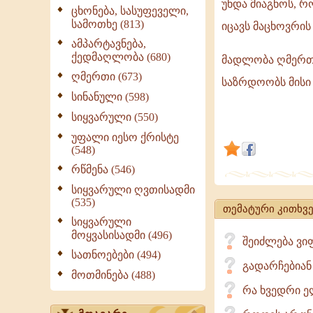
უნდა მიაგნოს, 
სწორედ
ცხონება, სასუფეველი,
სამოთხე (813)
სათავეები
იცავს მაცხოვრის
უნდა
ამპარტავნება,
ქედმაღლობა (680)
მადლობა ღმერთს,
ეძებოს
ღმერთი (673)
ჭეშმარიტებ
საზრდოობს მისი
პოვნის
სინანული (598)
მსურველმა
სიყვარული (550)
იმ
უფალი იესო ქრისტე
წყაროს
(548)
უნდა
რწმენა (546)
მიაგნოს,
სიყვარული ღვთისადმი
(535)
თემატური კითხვე
სიყვარული
მოყვასისადმი (496)
შეიძლება ვი
სათნოებები (494)
გადარჩებიან
მოთმინება (488)
რა ხვედრი ე