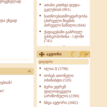
ეურყვნელად
ათასი კითხვა დედა-
ეკლესიას (961)
სათნოებათმოყვარეობა
 და უხვად
(პირველი წიგნის
პირველი ნაწილი) (844)
ქადაგებანი გაბრიელ
ეპისკოპოსისა - I ტომი
(741)
ეპისტოლენი,
ქადაგებანი, სიტყვანი
ავტორი
(ნაწილი III) (723)
Search
მოძღვრის ძალზე
სასარგებლო რჩევები
ილია II (3798)
მრევლისათვის (545)
იოსებ ათონელი
Wisdomge (514)
(ისიხასტი) (520)
ებიან?
ქადაგებანი გაბრიელ
ბერი ეფრემ
ეპისკოპოსისა - II ტომი
ი?
ფილოთეველი
(370)
(არიზონელი) (2390)
სულიერი ცხოვრების
სხვა ავტორი (2682)
სახელმძღვანელო -