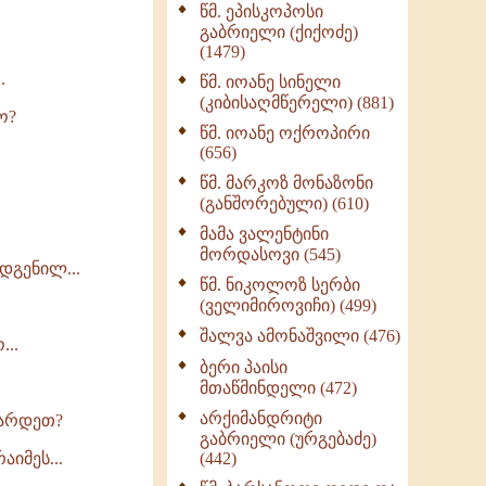
წმ. ეპისკოპოსი
ნაწილი II (369)
გაბრიელი (ქიქოძე)
ღმერთი და ადამიანები
(1479)
(287)
.
წმ. იოანე სინელი
ბერის დიადემა (278)
(კიბისაღმწერელი) (881)
ო?
მონაზვნური
წმ. იოანე ოქროპირი
გამოცდილების
(656)
გადმოცემა (273)
წმ. მარკოზ მონაზონი
ოთხი ასეული თავი
(განშორებული) (610)
სიყვარულის შესახებ
მამა ვალენტინი
(259)
მორდასოვი (545)
დგენილ...
წმ. ნიკოლოზ სერბი
(ველიმიროვიჩი) (499)
შალვა ამონაშვილი (476)
...
ბერი პაისი
მთაწმინდელი (472)
არქიმანდრიტი
ვარდეთ?
გაბრიელი (ურგებაძე)
იმეს...
(442)