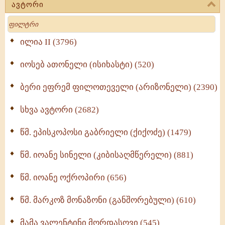
ავტორი
მოძღვრის ძალზე სასარგებლო რჩევები
Search
მრევლისათვის (545)
Wisdomge (514)
ილია II (3796)
იოსებ ათონელი (ისიხასტი) (520)
ქადაგებანი გაბრიელ ეპისკოპოსისა - II ტომი
(370)
ბერი ეფრემ ფილოთეველი (არიზონელი) (2390)
სულიერი ცხოვრების სახელმძღვანელო -
ნაწილი II (369)
სხვა ავტორი (2682)
ღმერთი და ადამიანები (287)
წმ. ეპისკოპოსი გაბრიელი (ქიქოძე) (1479)
ბერის დიადემა (278)
წმ. იოანე სინელი (კიბისაღმწერელი) (881)
მონაზვნური გამოცდილების გადმოცემა (273)
წმ. იოანე ოქროპირი (656)
ოთხი ასეული თავი სიყვარულის შესახებ (259)
წმ. მარკოზ მონაზონი (განშორებული) (610)
მამა ვალენტინი მორდასოვი (545)