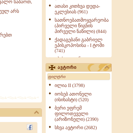
უფალო საბაოთ,
ათასი კითხვა დედა-
ხეულ არს
ეკლესიას (961)
სათნოებათმოყვარეობა
(პირველი წიგნის
პირველი ნაწილი) (844)
არებთ
ქადაგებანი გაბრიელ
ეპისკოპოსისა - I ტომი
(741)
ეპისტოლენი,
ქადაგებანი, სიტყვანი
ავტორი
(ნაწილი III) (723)
Search
მოძღვრის ძალზე
სასარგებლო რჩევები
ილია II (3798)
მრევლისათვის (545)
იოსებ ათონელი
Wisdomge (514)
(ისიხასტი) (520)
ქადაგებანი გაბრიელ
ბერი ეფრემ
ეპისკოპოსისა - II ტომი
ფილოთეველი
(370)
(არიზონელი) (2390)
სულიერი ცხოვრების
სხვა ავტორი (2682)
სახელმძღვანელო -