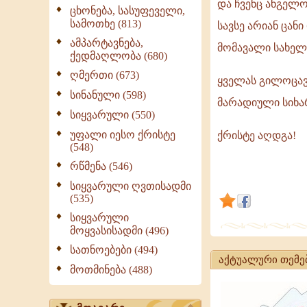
და ჩვენც ანგელ
აღდგომის
ცხონება, სასუფეველი,
სამოთხე (813)
მადლით,
სავსე არიან ცან
სიხარულით
ამპარტავნება,
მომავალი სახელ
ქედმაღლობა (680)
და
ღმერთი (673)
სიყვარული
ყველას გილოცავ
შეერთდა
სინანული (598)
მარადიული სიხა
დღეს
სიყვარული (550)
ცა
უფალი იესო ქრისტე
ქრისტე აღდგა!
და
(548)
დედამიწა
რწმენა (546)
და
სიყვარული ღვთისადმი
ჩვენც
(535)
ანგელოზთ
სიყვარული
მოყვასისადმი (496)
სათნოებები (494)
აქტუალური თემე
მოთმინება (488)