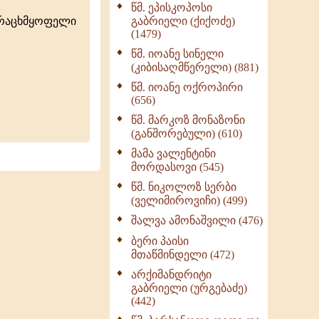
წმ. ეპისკოპოსი
ნაწილი II (369)
ურაცხმყოფელი
გაბრიელი (ქიქოძე)
ღმერთი და ადამიანები
(1479)
(287)
წმ. იოანე სინელი
ბერის დიადემა (278)
(კიბისაღმწერელი) (881)
მონაზვნური
წმ. იოანე ოქროპირი
გამოცდილების
(656)
გადმოცემა (273)
წმ. მარკოზ მონაზონი
ოთხი ასეული თავი
(განშორებული) (610)
სიყვარულის შესახებ
მამა ვალენტინი
(259)
მორდასოვი (545)
წმ. ნიკოლოზ სერბი
(ველიმიროვიჩი) (499)
შალვა ამონაშვილი (476)
ბერი პაისი
მთაწმინდელი (472)
არქიმანდრიტი
გაბრიელი (ურგებაძე)
(442)