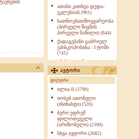
ტავნების
ათასი კითხვა დედა-
ეკლესიას (961)
სათნოებათმოყვარეობა
(პირველი წიგნის
პირველი ნაწილი) (844)
ქადაგებანი გაბრიელ
ეპისკოპოსისა - I ტომი
(741)
ეპისტოლენი,
ქადაგებანი, სიტყვანი
ავტორი
(ნაწილი III) (723)
Search
მოძღვრის ძალზე
სასარგებლო რჩევები
ილია II (3798)
მრევლისათვის (545)
იოსებ ათონელი
Wisdomge (514)
(ისიხასტი) (520)
ქადაგებანი გაბრიელ
ბერი ეფრემ
ეპისკოპოსისა - II ტომი
ფილოთეველი
(370)
(არიზონელი) (2390)
სულიერი ცხოვრების
სხვა ავტორი (2682)
სახელმძღვანელო -