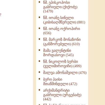
წმ. ეპისკოპოსი
ნაწილი II (369)
გაბრიელი (ქიქოძე)
ღმერთი და ადამიანები
(1479)
(287)
?
წმ. იოანე სინელი
ბერის დიადემა (278)
(კიბისაღმწერელი) (881)
მონაზვნური
წმ. იოანე ოქროპირი
გამოცდილების
(656)
გადმოცემა (273)
წმ. მარკოზ მონაზონი
ოთხი ასეული თავი
(განშორებული) (610)
სიყვარულის შესახებ
მამა ვალენტინი
(259)
მორდასოვი (545)
წმ. ნიკოლოზ სერბი
(ველიმიროვიჩი) (499)
შალვა ამონაშვილი (476)
ბერი პაისი
მთაწმინდელი (472)
არქიმანდრიტი
გაბრიელი (ურგებაძე)
(442)