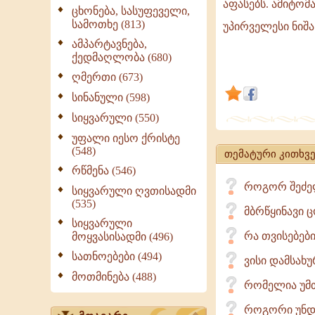
აფასებს. ამიტომ
ყველაზე
ცხონება, სასუფეველი,
სამოთხე (813)
მეტად
უპირველესი ნიშა
ამპარტავან
ამპარტავნება,
ქედმაღლობა (680)
არ
ღმერთი (673)
მოსწონს
და
სინანული (598)
ყველაზე
სიყვარული (550)
მეტად
უფალი იესო ქრისტე
თავმდაბლ
(548)
თემატური კითხვე
აფასებს.
რწმენა (546)
ამიტომაც,
როგორ შეძელ
სიყვარული ღვთისადმი
(535)
მბრწყინავი 
სიყვარული
რა თვისებებ
მოყვასისადმი (496)
სათნოებები (494)
ვისი დამსახუ
მოთმინება (488)
რომელია უმთ
როგორი უნდ