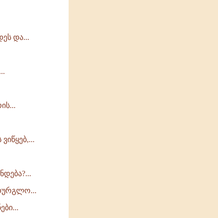
ს და...
..
ს...
იწყებ,...
დება?...
დურგლო...
ბი...