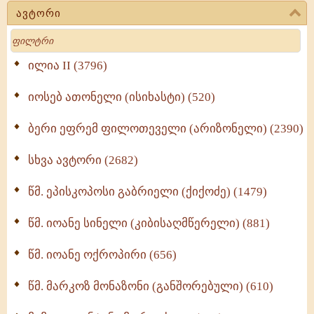
(723)
ავტორი
მოძღვრის ძალზე სასარგებლო რჩევები
Search
მრევლისათვის (545)
Wisdomge (514)
ილია II (3796)
იოსებ ათონელი (ისიხასტი) (520)
ქადაგებანი გაბრიელ ეპისკოპოსისა - II ტომი
(370)
ბერი ეფრემ ფილოთეველი (არიზონელი) (2390)
სულიერი ცხოვრების სახელმძღვანელო -
ნაწილი II (369)
სხვა ავტორი (2682)
ღმერთი და ადამიანები (287)
წმ. ეპისკოპოსი გაბრიელი (ქიქოძე) (1479)
ბერის დიადემა (278)
წმ. იოანე სინელი (კიბისაღმწერელი) (881)
მონაზვნური გამოცდილების გადმოცემა (273)
წმ. იოანე ოქროპირი (656)
ოთხი ასეული თავი სიყვარულის შესახებ (259)
წმ. მარკოზ მონაზონი (განშორებული) (610)