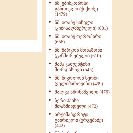
წმ. ეპისკოპოსი
ნაწილი II (369)
გაბრიელი (ქიქოძე)
ღმერთი და ადამიანები
(1479)
(287)
წმ. იოანე სინელი
ბერის დიადემა (278)
(კიბისაღმწერელი) (881)
მონაზვნური
წმ. იოანე ოქროპირი
გამოცდილების
(656)
გადმოცემა (273)
წმ. მარკოზ მონაზონი
ოთხი ასეული თავი
(განშორებული) (610)
სიყვარულის შესახებ
მამა ვალენტინი
(259)
მორდასოვი (545)
წმ. ნიკოლოზ სერბი
(ველიმიროვიჩი) (499)
შალვა ამონაშვილი (476)
ბერი პაისი
მთაწმინდელი (472)
არქიმანდრიტი
გაბრიელი (ურგებაძე)
(442)