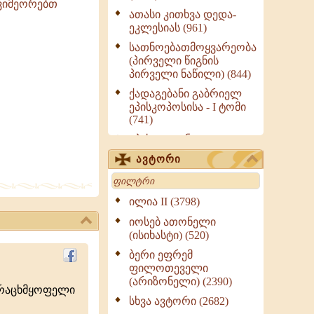
 ვიმეორებთ
ათასი კითხვა დედა-
ეკლესიას (961)
სათნოებათმოყვარეობა
(პირველი წიგნის
პირველი ნაწილი) (844)
ქადაგებანი გაბრიელ
ეპისკოპოსისა - I ტომი
(741)
ეპისტოლენი,
ქადაგებანი, სიტყვანი
ავტორი
(ნაწილი III) (723)
Search
მოძღვრის ძალზე
სასარგებლო რჩევები
ილია II (3798)
მრევლისათვის (545)
იოსებ ათონელი
Wisdomge (514)
(ისიხასტი) (520)
ქადაგებანი გაბრიელ
ბერი ეფრემ
ეპისკოპოსისა - II ტომი
ფილოთეველი
(370)
(არიზონელი) (2390)
ურაცხმყოფელი
სულიერი ცხოვრების
სხვა ავტორი (2682)
სახელმძღვანელო -