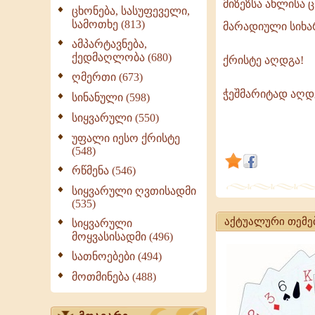
მიზეზსა ახლისა 
სიკვდილის
ცხონება, სასუფეველი,
სამოთხე (813)
შემუსვრასა
მარადიული სიხა
ჯოჯოხეთის
ამპარტავნება,
ქედმაღლობა (680)
ქრისტე აღდგა!
დღეს
ღმერთი (673)
ვდღესასწა
ჭეშმარიტად აღდ
დასაბამსა
სინანული (598)
და
სიყვარული (550)
მიზეზსა
უფალი იესო ქრისტე
ახლისა
(548)
რწმენა (546)
სიყვარული ღვთისადმი
(535)
აქტუალური თემე
სიყვარული
მოყვასისადმი (496)
სათნოებები (494)
მოთმინება (488)