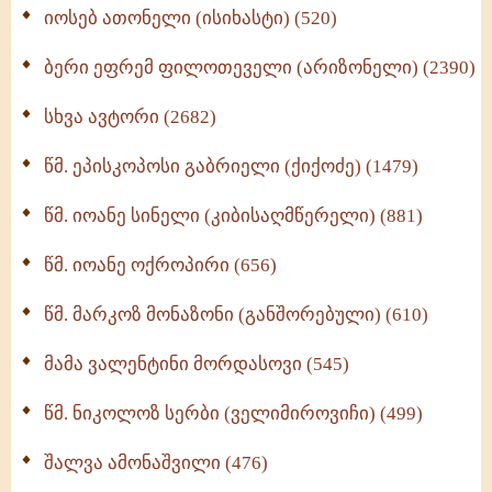
იოსებ ათონელი (ისიხასტი) (520)
ქადაგებანი გაბრიელ ეპისკოპოსისა - II ტომი
(370)
ბერი ეფრემ ფილოთეველი (არიზონელი) (2390)
სულიერი ცხოვრების სახელმძღვანელო -
ნაწილი II (369)
სხვა ავტორი (2682)
ღმერთი და ადამიანები (287)
წმ. ეპისკოპოსი გაბრიელი (ქიქოძე) (1479)
ბერის დიადემა (278)
წმ. იოანე სინელი (კიბისაღმწერელი) (881)
მონაზვნური გამოცდილების გადმოცემა (273)
წმ. იოანე ოქროპირი (656)
ოთხი ასეული თავი სიყვარულის შესახებ (259)
წმ. მარკოზ მონაზონი (განშორებული) (610)
მამა ვალენტინი მორდასოვი (545)
წმ. ნიკოლოზ სერბი (ველიმიროვიჩი) (499)
შალვა ამონაშვილი (476)