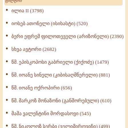
მრევლისათვის (545)
Wisdomge (514)
ილია II (3798)
იოსებ ათონელი (ისიხასტი) (520)
ქადაგებანი გაბრიელ ეპისკოპოსისა - II ტომი
(370)
ბერი ეფრემ ფილოთეველი (არიზონელი) (2390)
სულიერი ცხოვრების სახელმძღვანელო -
ნაწილი II (369)
სხვა ავტორი (2682)
ღმერთი და ადამიანები (287)
წმ. ეპისკოპოსი გაბრიელი (ქიქოძე) (1479)
ბერის დიადემა (278)
წმ. იოანე სინელი (კიბისაღმწერელი) (881)
მონაზვნური გამოცდილების გადმოცემა (273)
წმ. იოანე ოქროპირი (656)
ოთხი ასეული თავი სიყვარულის შესახებ (259)
წმ. მარკოზ მონაზონი (განშორებული) (610)
მამა ვალენტინი მორდასოვი (545)
წმ. ნიკოლოზ სერბი (ველიმიროვიჩი) (499)