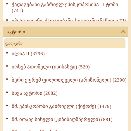
ქადაგებანი გაბრიელ ეპისკოპოსისა - I ტომი
(741)
ეპისტოლენი, ქადაგებანი, სიტყვანი (ნაწილი III)
(723)
ავტორი
მოძღვრის ძალზე სასარგებლო რჩევები
Search
მრევლისათვის (545)
Wisdomge (514)
ილია II (3796)
იოსებ ათონელი (ისიხასტი) (520)
ქადაგებანი გაბრიელ ეპისკოპოსისა - II ტომი
(370)
ბერი ეფრემ ფილოთეველი (არიზონელი) (2390)
სულიერი ცხოვრების სახელმძღვანელო -
ნაწილი II (369)
სხვა ავტორი (2682)
ღმერთი და ადამიანები (287)
წმ. ეპისკოპოსი გაბრიელი (ქიქოძე) (1479)
ბერის დიადემა (278)
წმ. იოანე სინელი (კიბისაღმწერელი) (881)
მონაზვნური გამოცდილების გადმოცემა (273)