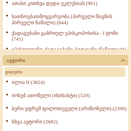
ათასი კითხვა დედა-ეკლესიას (961)
სათნოებათმოყვარეობა (პირველი წიგნის
პირველი ნაწილი) (844)
ქადაგებანი გაბრიელ ეპისკოპოსისა - I ტომი
(741)
ეპისტოლენი, ქადაგებანი, სიტყვანი (ნაწილი III)
(723)
ავტორი
მოძღვრის ძალზე სასარგებლო რჩევები
Search
მრევლისათვის (545)
Wisdomge (514)
ილია II (3824)
იოსებ ათონელი (ისიხასტი) (520)
ქადაგებანი გაბრიელ ეპისკოპოსისა - II ტომი
(370)
ბერი ეფრემ ფილოთეველი (არიზონელი) (2390)
სულიერი ცხოვრების სახელმძღვანელო -
ნაწილი II (369)
სხვა ავტორი (2682)
ღმერთი და ადამიანები (287)