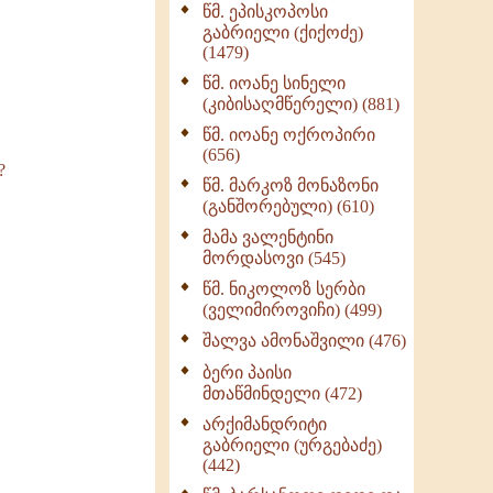
წმ. ეპისკოპოსი
ნაწილი II (369)
გაბრიელი (ქიქოძე)
ღმერთი და ადამიანები
(1479)
(287)
წმ. იოანე სინელი
ბერის დიადემა (278)
(კიბისაღმწერელი) (881)
მონაზვნური
წმ. იოანე ოქროპირი
გამოცდილების
(656)
?
გადმოცემა (273)
წმ. მარკოზ მონაზონი
ოთხი ასეული თავი
(განშორებული) (610)
სიყვარულის შესახებ
მამა ვალენტინი
(259)
მორდასოვი (545)
წმ. ნიკოლოზ სერბი
(ველიმიროვიჩი) (499)
შალვა ამონაშვილი (476)
ბერი პაისი
მთაწმინდელი (472)
არქიმანდრიტი
გაბრიელი (ურგებაძე)
(442)