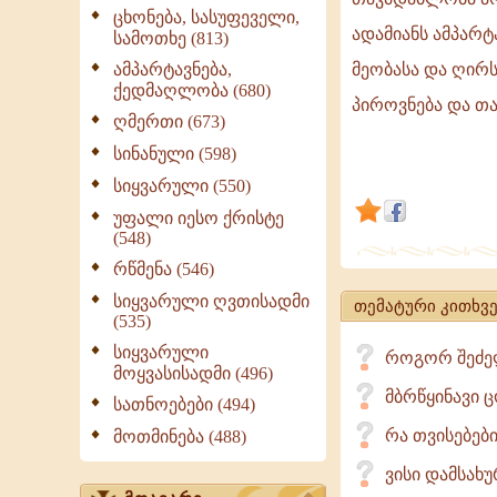
თავმდაბლ
ცხონება, სასუფეველი,
ადამიანს ამპარტ
სამოთხე (813)
არის
კიდევ
ამპარტავნება,
მეობასა და ღირს
ქედმაღლობა (680)
ერთი
პიროვნება და თ
ღმერთი (673)
უმთავრესი
თვისება
სინანული (598)
პიროვნების
სიყვარული (550)
იგი,
უფალი იესო ქრისტე
ერთი
(548)
მხრივ,
რწმენა (546)
იცავს
სიყვარული ღვთისადმი
თემატური კითხვე
ადამიანს
(535)
სიყვარული
როგორ შეძელ
მოყვასისადმი (496)
მბრწყინავი 
სათნოებები (494)
რა თვისებებ
მოთმინება (488)
ვისი დამსახუ