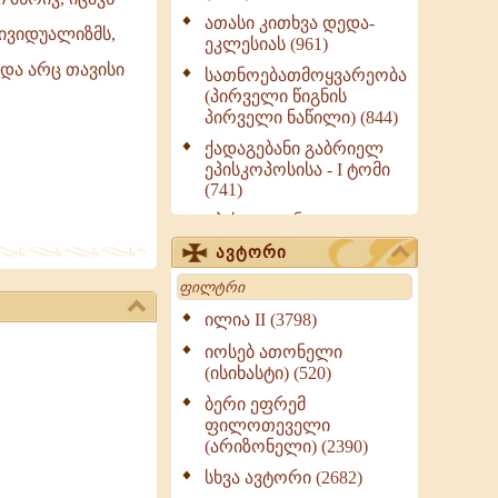
ათასი კითხვა დედა-
დივიდუალიზმს,
ეკლესიას (961)
 და არც თავისი
სათნოებათმოყვარეობა
(პირველი წიგნის
პირველი ნაწილი) (844)
ქადაგებანი გაბრიელ
ეპისკოპოსისა - I ტომი
(741)
ეპისტოლენი,
ქადაგებანი, სიტყვანი
ავტორი
(ნაწილი III) (723)
Search
მოძღვრის ძალზე
სასარგებლო რჩევები
ილია II (3798)
მრევლისათვის (545)
იოსებ ათონელი
Wisdomge (514)
(ისიხასტი) (520)
ქადაგებანი გაბრიელ
ბერი ეფრემ
ეპისკოპოსისა - II ტომი
ფილოთეველი
(370)
(არიზონელი) (2390)
სულიერი ცხოვრების
სხვა ავტორი (2682)
სახელმძღვანელო -