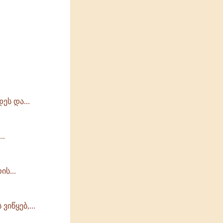
ს და...
..
ს...
იწყებ,...