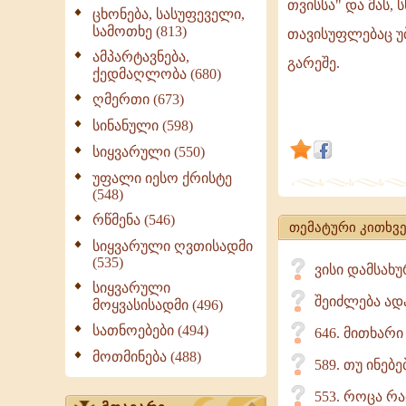
თვისსა" და მას,
წმინდა
ცხონება, სასუფეველი,
სამოთხე (813)
წერილი
თავისუფლებაც უბ
გვასწავლის
ამპარტავნება,
გარეშე.
ქედმაღლობა (680)
ღმერთმა
ღმერთი (673)
ადამიანი
შექმნა
სინანული (598)
ხატად
სიყვარული (550)
და
უფალი იესო ქრისტე
მსგავსად
(548)
თვისსა
რწმენა (546)
თემატური კითხვე
და
სიყვარული ღვთისადმი
მას,
(535)
ვისი დამსახუ
სხვა
სიყვარული
შეიძლება ად
მოყვასისადმი (496)
სათნოებები (494)
646. მითხარ
მოთმინება (488)
589. თუ ინებ
553. როცა რაი