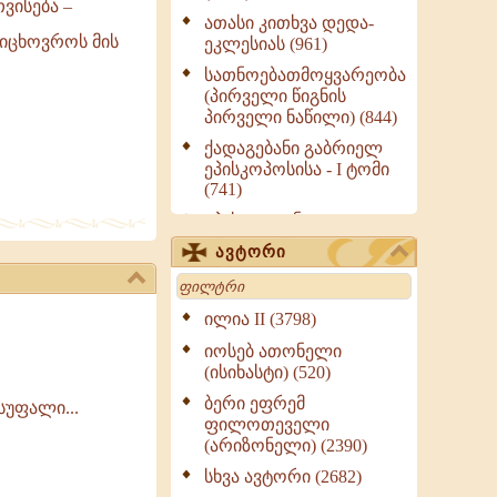
ვისება –
ათასი კითხვა დედა-
 იცხოვროს მის
ეკლესიას (961)
სათნოებათმოყვარეობა
(პირველი წიგნის
პირველი ნაწილი) (844)
ქადაგებანი გაბრიელ
ეპისკოპოსისა - I ტომი
(741)
ეპისტოლენი,
ქადაგებანი, სიტყვანი
ავტორი
(ნაწილი III) (723)
Search
მოძღვრის ძალზე
სასარგებლო რჩევები
ილია II (3798)
მრევლისათვის (545)
იოსებ ათონელი
Wisdomge (514)
(ისიხასტი) (520)
ქადაგებანი გაბრიელ
ბერი ეფრემ
სუფალი...
ეპისკოპოსისა - II ტომი
ფილოთეველი
(370)
(არიზონელი) (2390)
სულიერი ცხოვრების
სხვა ავტორი (2682)
სახელმძღვანელო -