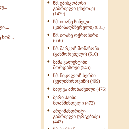
წმ. ეპისკოპოსი
ნაწილი II (369)
უ...
გაბრიელი (ქიქოძე)
ღმერთი და ადამიანები
(1479)
(287)
წმ. იოანე სინელი
ბერის დიადემა (278)
,...
(კიბისაღმწერელი) (881)
მონაზვნური
წმ. იოანე ოქროპირი
ხომ...
გამოცდილების
(656)
გადმოცემა (273)
წმ. მარკოზ მონაზონი
ოთხი ასეული თავი
(განშორებული) (610)
სიყვარულის შესახებ
მამა ვალენტინი
(259)
მორდასოვი (545)
წმ. ნიკოლოზ სერბი
(ველიმიროვიჩი) (499)
შალვა ამონაშვილი (476)
ბერი პაისი
მთაწმინდელი (472)
არქიმანდრიტი
გაბრიელი (ურგებაძე)
(442)