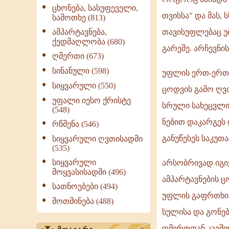
როგორც
ცხონება, სასუფეველი,
თვისსა" და მას,
სამოთხე (813)
წმინდა
წერილი
ამპარტავნება,
თავისუფლებაც უბ
ქედმაღლობა (680)
გვასწავლის
გარეშე. არჩევნი
ღმერთი (673)
ღმერთმა
ადამიანი
სინანული (598)
უფლის ერთ-ერთმ
შექმნა
სიყვარული (550)
ცოდვის გამო ღვთ
ხატად
უფალი იესო ქრისტე
სრული სახეცვლი
და
(548)
მსგავსად
ნებით დაკარგეს
რწმენა (546)
თვისსა
განუწესეს საკუთა
სიყვარული ღვთისადმი
და
(535)
მას,
სიყვარული
არსობრივად იგივ
სხვა
მოყვასისადმი (496)
ამპარტავნების ც
სათნოებები (494)
უფლის გაფრთხილე
მოთმინება (488)
სულისა და გონებ
ღმერთთან კავშირ