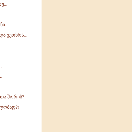
უ...
ი...
ა ვუთხრა...
.
.
ათა შორის?
თლობად?)