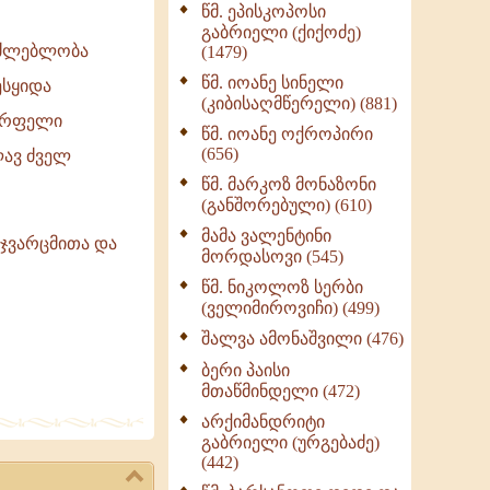
წმ. ეპისკოპოსი
ნაწილი II (369)
გაბრიელი (ქიქოძე)
ღმერთი და ადამიანები
საძლებლობა
(1479)
(287)
წმ. იოანე სინელი
ესყიდა
ბერის დიადემა (278)
(კიბისაღმწერელი) (881)
ლწრფელი
მონაზვნური
წმ. იოანე ოქროპირი
გამოცდილების
(656)
ლავ ძველ
გადმოცემა (273)
წმ. მარკოზ მონაზონი
ოთხი ასეული თავი
(განშორებული) (610)
სიყვარულის შესახებ
მამა ვალენტინი
(259)
ი ჯვარცმითა და
მორდასოვი (545)
წმ. ნიკოლოზ სერბი
(ველიმიროვიჩი) (499)
შალვა ამონაშვილი (476)
ბერი პაისი
მთაწმინდელი (472)
არქიმანდრიტი
გაბრიელი (ურგებაძე)
(442)