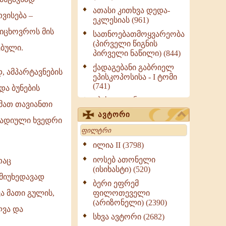
ათასი კითხვა დედა-
ვისება –
ეკლესიას (961)
 იცხოვროს მის
სათნოებათმოყვარეობა
(პირველი წიგნის
ებული.
პირველი ნაწილი) (844)
ქადაგებანი გაბრიელ
 ამპარტავნების
ეპისკოპოსისა - I ტომი
(741)
და ბუნების
ეპისტოლენი,
მათ თავიანთი
ქადაგებანი, სიტყვანი
ავტორი
(ნაწილი III) (723)
რადიული ხვედრი
Search
მოძღვრის ძალზე
სასარგებლო რჩევები
ილია II (3798)
მრევლისათვის (545)
იოსებ ათონელი
თაც
Wisdomge (514)
(ისიხასტი) (520)
 მიუხედავად
ქადაგებანი გაბრიელ
ბერი ეფრემ
ეპისკოპოსისა - II ტომი
ა მათი გულის,
ფილოთეველი
(370)
(არიზონელი) (2390)
ლვა და
სულიერი ცხოვრების
სხვა ავტორი (2682)
სახელმძღვანელო -