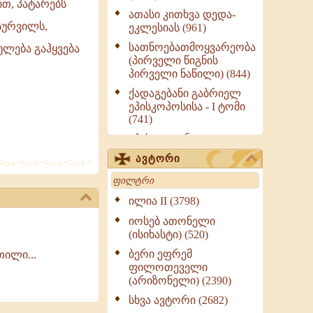
ით, პატარებს
ათასი კითხვა დედა-
სურვილს,
ეკლესიას (961)
სათნოებათმოყვარეობა
ულება გაჰყვება
(პირველი წიგნის
პირველი ნაწილი) (844)
ქადაგებანი გაბრიელ
ეპისკოპოსისა - I ტომი
(741)
ეპისტოლენი,
ქადაგებანი, სიტყვანი
ავტორი
(ნაწილი III) (723)
Search
მოძღვრის ძალზე
სასარგებლო რჩევები
ილია II (3798)
მრევლისათვის (545)
იოსებ ათონელი
Wisdomge (514)
(ისიხასტი) (520)
ქადაგებანი გაბრიელ
ბერი ეფრემ
თილი...
ეპისკოპოსისა - II ტომი
ფილოთეველი
(370)
(არიზონელი) (2390)
სულიერი ცხოვრების
სხვა ავტორი (2682)
სახელმძღვანელო -