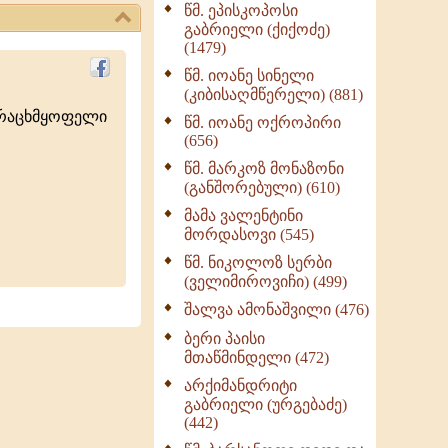
წმ. ეპისკოპოსი
ნაწილი II (369)
გაბრიელი (ქიქოძე)
ღმერთი და ადამიანები
(1479)
(287)
წმ. იოანე სინელი
ბერის დიადემა (278)
(კიბისაღმწერელი) (881)
ურაცხმყოფელი
მონაზვნური
წმ. იოანე ოქროპირი
გამოცდილების
(656)
გადმოცემა (273)
წმ. მარკოზ მონაზონი
ოთხი ასეული თავი
(განშორებული) (610)
სიყვარულის შესახებ
მამა ვალენტინი
(259)
მორდასოვი (545)
წმ. ნიკოლოზ სერბი
(ველიმიროვიჩი) (499)
შალვა ამონაშვილი (476)
ბერი პაისი
მთაწმინდელი (472)
არქიმანდრიტი
გაბრიელი (ურგებაძე)
(442)