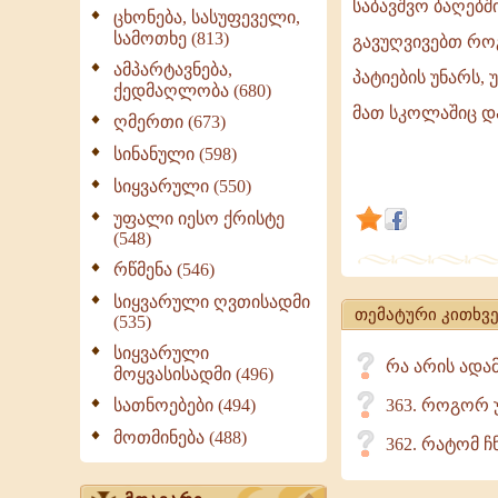
საბავშვო ბაღებშ
ადამიანის
ცხონება, სასუფეველი,
სამოთხე (813)
ხასიათის
გავუღვივებთ რო
ჩამოყალიბ
ამპარტავნება,
პატიების უნარს,
ქედმაღლობა (680)
ადრეული
მათ სკოლაშიც დ
ღმერთი (673)
ასაკიდან
იწყება,
სინანული (598)
კარგი
სიყვარული (550)
იქნება,
უფალი იესო ქრისტე
თუ
(548)
საბავშვო
რწმენა (546)
ბაღებში,
სიყვარული ღვთისადმი
თემატური კითხვე
(535)
სიყვარული
რა არის ადა
მოყვასისადმი (496)
სათნოებები (494)
363. როგორ უ
მოთმინება (488)
362. რატომ ჩ