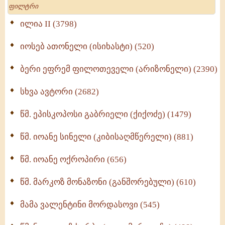
Search
მრევლისათვის (545)
Wisdomge (514)
ილია II (3798)
იოსებ ათონელი (ისიხასტი) (520)
ქადაგებანი გაბრიელ ეპისკოპოსისა - II ტომი
(370)
ბერი ეფრემ ფილოთეველი (არიზონელი) (2390)
სულიერი ცხოვრების სახელმძღვანელო -
ნაწილი II (369)
სხვა ავტორი (2682)
ღმერთი და ადამიანები (287)
წმ. ეპისკოპოსი გაბრიელი (ქიქოძე) (1479)
ბერის დიადემა (278)
წმ. იოანე სინელი (კიბისაღმწერელი) (881)
მონაზვნური გამოცდილების გადმოცემა (273)
წმ. იოანე ოქროპირი (656)
ოთხი ასეული თავი სიყვარულის შესახებ (259)
წმ. მარკოზ მონაზონი (განშორებული) (610)
მამა ვალენტინი მორდასოვი (545)