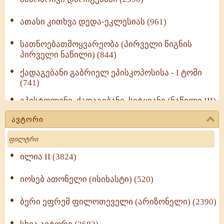
ათასი კითხვა დედა-ეკლესიას (961)
სათნოებათმოყვარეობა (პირველი წიგნის
პირველი ნაწილი) (844)
ქადაგებანი გაბრიელ ეპისკოპოსისა - I ტომი
(741)
ეპისტოლენი, ქადაგებანი, სიტყვანი (ნაწილი III)
(723)
ავტორი
მოძღვრის ძალზე სასარგებლო რჩევები
Search
მრევლისათვის (545)
Wisdomge (514)
ილია II (3824)
იოსებ ათონელი (ისიხასტი) (520)
ქადაგებანი გაბრიელ ეპისკოპოსისა - II ტომი
(370)
ბერი ეფრემ ფილოთეველი (არიზონელი) (2390)
სულიერი ცხოვრების სახელმძღვანელო -
ნაწილი II (369)