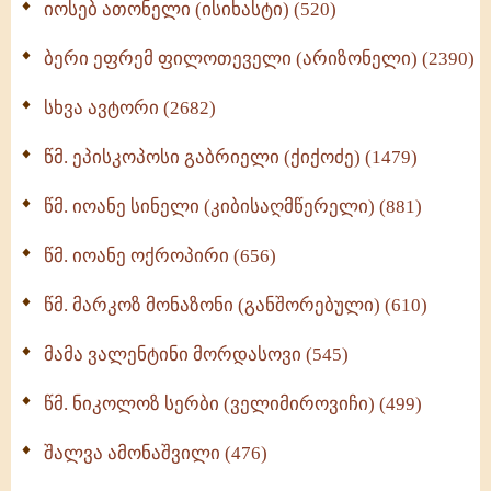
იოსებ ათონელი (ისიხასტი) (520)
ქადაგებანი გაბრიელ ეპისკოპოსისა - II ტომი
(370)
ბერი ეფრემ ფილოთეველი (არიზონელი) (2390)
სულიერი ცხოვრების სახელმძღვანელო -
ნაწილი II (369)
სხვა ავტორი (2682)
ღმერთი და ადამიანები (287)
წმ. ეპისკოპოსი გაბრიელი (ქიქოძე) (1479)
ბერის დიადემა (278)
წმ. იოანე სინელი (კიბისაღმწერელი) (881)
მონაზვნური გამოცდილების გადმოცემა (273)
წმ. იოანე ოქროპირი (656)
ოთხი ასეული თავი სიყვარულის შესახებ (259)
წმ. მარკოზ მონაზონი (განშორებული) (610)
მამა ვალენტინი მორდასოვი (545)
წმ. ნიკოლოზ სერბი (ველიმიროვიჩი) (499)
შალვა ამონაშვილი (476)