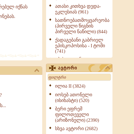
ათასი კითხვა დედა-
რებულ იქნას
ეკლესიას (961)
ნებას.
სათნოებათმოყვარეობა
(პირველი წიგნის
პირველი ნაწილი) (844)
ქადაგებანი გაბრიელ
ეპისკოპოსისა - I ტომი
(741)
ეპისტოლენი,
ქადაგებანი, სიტყვანი
ავტორი
(ნაწილი III) (723)
Search
მოძღვრის ძალზე
სასარგებლო რჩევები
ილია II (3824)
მრევლისათვის (545)
იოსებ ათონელი
?
Wisdomge (514)
(ისიხასტი) (520)
...
ქადაგებანი გაბრიელ
ბერი ეფრემ
ეპისკოპოსისა - II ტომი
ფილოთეველი
(370)
(არიზონელი) (2390)
სულიერი ცხოვრების
სხვა ავტორი (2682)
სახელმძღვანელო -