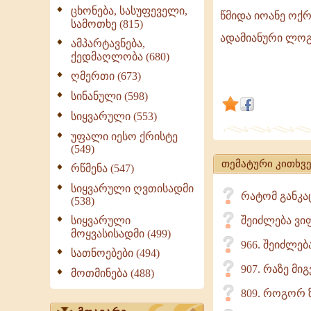
ცხონება, სასუფეველი,
წმიდა იოანე ოქრ
სამოთხე (815)
ეს
ადამიანური ლოგი
ამპარტავნება,
სასწაული
ქედმაღლობა (680)
აღემატება
ღმერთი (673)
ადამიანის
სინანული (598)
გონებას!
სიყვარული (553)
უფალი იესო ქრისტე
(549)
თემატური კითხვე
რწმენა (547)
სიყვარული ღვთისადმი
რატომ განკა
(538)
სიყვარული
შეიძლება ვი
მოყვასისადმი (499)
966. შეიძლე
სათნოებები (494)
907. რაზე მი
მოთმინება (488)
809. როგორ ზ