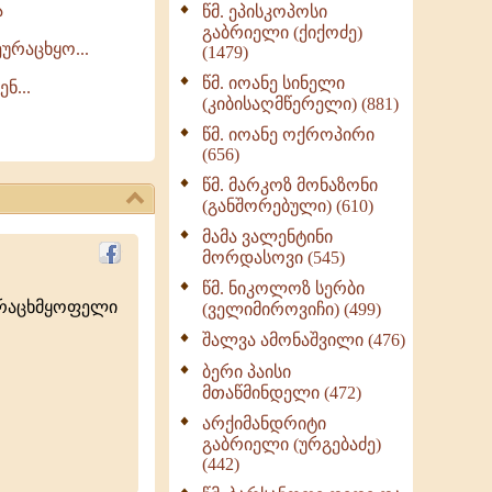
ა
წმ. ეპისკოპოსი
ნაწილი II (369)
გაბრიელი (ქიქოძე)
ღმერთი და ადამიანები
ურაცხყო...
(1479)
(287)
წმ. იოანე სინელი
ნ...
ბერის დიადემა (278)
(კიბისაღმწერელი) (881)
მონაზვნური
წმ. იოანე ოქროპირი
გამოცდილების
(656)
გადმოცემა (273)
წმ. მარკოზ მონაზონი
ოთხი ასეული თავი
(განშორებული) (610)
სიყვარულის შესახებ
მამა ვალენტინი
(259)
მორდასოვი (545)
წმ. ნიკოლოზ სერბი
ურაცხმყოფელი
(ველიმიროვიჩი) (499)
შალვა ამონაშვილი (476)
ბერი პაისი
მთაწმინდელი (472)
არქიმანდრიტი
გაბრიელი (ურგებაძე)
(442)