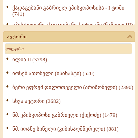
ქადაგებანი გაბრიელ ეპისკოპოსისა - I ტომი
(741)
ეპისტოლენი, ქადაგებანი, სიტყვანი (ნაწილი III)
(723)
ავტორი
მოძღვრის ძალზე სასარგებლო რჩევები
Search
მრევლისათვის (545)
Wisdomge (514)
ილია II (3798)
იოსებ ათონელი (ისიხასტი) (520)
ქადაგებანი გაბრიელ ეპისკოპოსისა - II ტომი
(370)
ბერი ეფრემ ფილოთეველი (არიზონელი) (2390)
სულიერი ცხოვრების სახელმძღვანელო -
ნაწილი II (369)
სხვა ავტორი (2682)
ღმერთი და ადამიანები (287)
წმ. ეპისკოპოსი გაბრიელი (ქიქოძე) (1479)
ბერის დიადემა (278)
წმ. იოანე სინელი (კიბისაღმწერელი) (881)
მონაზვნური გამოცდილების გადმოცემა (273)