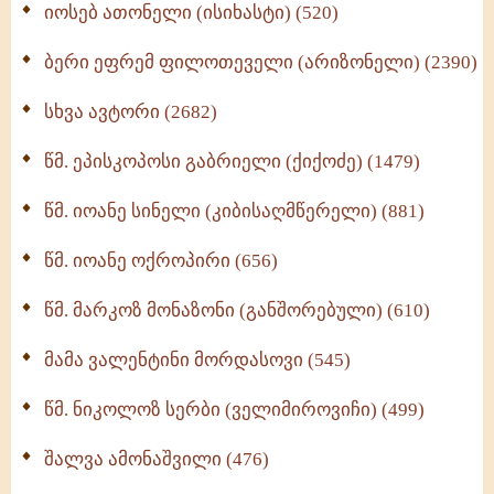
იოსებ ათონელი (ისიხასტი) (520)
ქადაგებანი გაბრიელ ეპისკოპოსისა - II ტომი
(370)
ბერი ეფრემ ფილოთეველი (არიზონელი) (2390)
სულიერი ცხოვრების სახელმძღვანელო -
ნაწილი II (369)
სხვა ავტორი (2682)
ღმერთი და ადამიანები (287)
წმ. ეპისკოპოსი გაბრიელი (ქიქოძე) (1479)
ბერის დიადემა (278)
წმ. იოანე სინელი (კიბისაღმწერელი) (881)
მონაზვნური გამოცდილების გადმოცემა (273)
წმ. იოანე ოქროპირი (656)
ოთხი ასეული თავი სიყვარულის შესახებ (259)
წმ. მარკოზ მონაზონი (განშორებული) (610)
მამა ვალენტინი მორდასოვი (545)
წმ. ნიკოლოზ სერბი (ველიმიროვიჩი) (499)
შალვა ამონაშვილი (476)