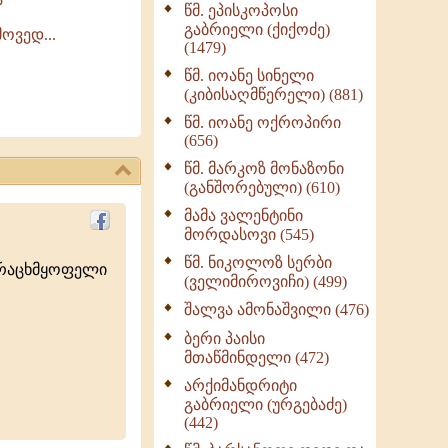
წმ. ეპისკოპოსი
ნაწილი II (369)
გაბრიელი (ქიქოძე)
ოვედ...
ღმერთი და ადამიანები
(1479)
(287)
წმ. იოანე სინელი
ბერის დიადემა (278)
(კიბისაღმწერელი) (881)
მონაზვნური
წმ. იოანე ოქროპირი
გამოცდილების
(656)
გადმოცემა (273)
წმ. მარკოზ მონაზონი
ოთხი ასეული თავი
(განშორებული) (610)
სიყვარულის შესახებ
მამა ვალენტინი
(259)
მორდასოვი (545)
წმ. ნიკოლოზ სერბი
ურაცხმყოფელი
(ველიმიროვიჩი) (499)
შალვა ამონაშვილი (476)
ბერი პაისი
მთაწმინდელი (472)
არქიმანდრიტი
გაბრიელი (ურგებაძე)
(442)