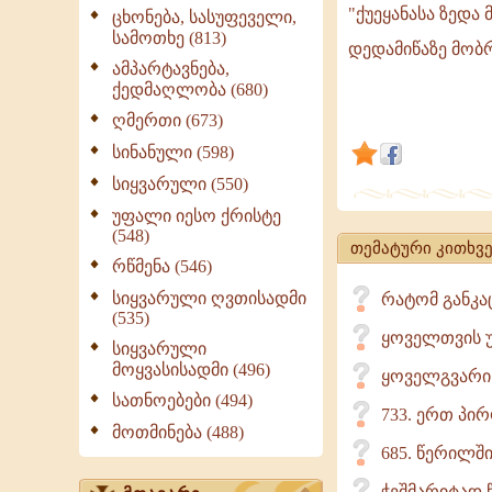
შინა
"ქუეყანასა ზედ
ცხონება, სასუფეველი,
სამოთხე (813)
ღმერთსა,
დედამიწაზე მობრ
და
ამპარტავნება,
ქედმაღლობა (680)
ქუეყანასა
ღმერთი (673)
ზედა
მშვიდობაჲ
სინანული (598)
და
სიყვარული (550)
კაცთა
უფალი იესო ქრისტე
შორის
(548)
თემატური კითხვე
სათნოებაჲ
რწმენა (546)
(ლუკა
სიყვარული ღვთისადმი
რატომ განკა
2,14).
(535)
ყოველთვის უ
რა
სიყვარული
მოყვასისადმი (496)
ყოველგვარი 
სათნოებები (494)
733. ერთ პირ
მოთმინება (488)
685. წერილში
ჭეშმარიტად 