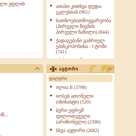
ბული უფლის
ათასი კითხვა დედა-
ეკლესიას (961)
სათნოებათმოყვარეობა
(პირველი წიგნის
პირველი ნაწილი) (844)
ქადაგებანი გაბრიელ
ეპისკოპოსისა - I ტომი
(741)
ეპისტოლენი,
ქადაგებანი, სიტყვანი
ავტორი
(ნაწილი III) (723)
Search
მოძღვრის ძალზე
სასარგებლო რჩევები
ილია II (3798)
მრევლისათვის (545)
იოსებ ათონელი
Wisdomge (514)
(ისიხასტი) (520)
ქადაგებანი გაბრიელ
ბერი ეფრემ
ნ...
ეპისკოპოსისა - II ტომი
ფილოთეველი
(370)
(არიზონელი) (2390)
სულიერი ცხოვრების
სხვა ავტორი (2682)
სახელმძღვანელო -
ა