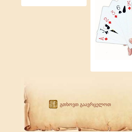
f
გთხოვთ გაავრცელოთ