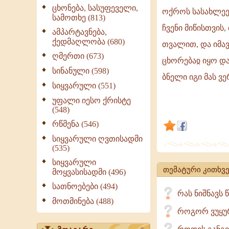
ცხონება, სასუფეველი,
ოქროს სასახლეე
სამოთხე (813)
იშვა
ჩვენი მიწისთვის
ამპარტავნება,
ბეთლემში
ქედმაღლობა (680)
თვალით, და იმავ
ის,
ღმერთი (673)
ცხორებაჲ იყო და
ვისთანაც
სინანული (598)
ბნელი იგი მას ვერ 
ცხორებაჲ
სიყვარული (551)
უფალი იესო ქრისტე
იყო!
(548)
რწმენა (546)
სიყვარული ღვთისადმი
(535)
სიყვარული
თემატური კითხვე
მოყვასისადმი (496)
სათნოებები (494)
რას ნიშნავს 
მოთმინება (488)
როგორ ვუყურ