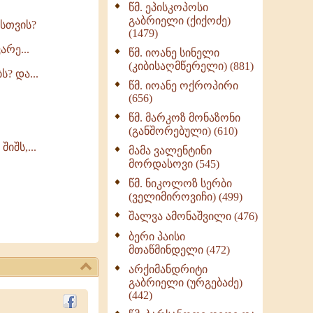
წმ. ეპისკოპოსი
ნაწილი II (369)
გაბრიელი (ქიქოძე)
სთვის?
ღმერთი და ადამიანები
(1479)
(287)
რე...
წმ. იოანე სინელი
ბერის დიადემა (278)
(კიბისაღმწერელი) (881)
? და...
მონაზვნური
წმ. იოანე ოქროპირი
გამოცდილების
(656)
გადმოცემა (273)
წმ. მარკოზ მონაზონი
ოთხი ასეული თავი
(განშორებული) (610)
სიყვარულის შესახებ
შს,...
მამა ვალენტინი
(259)
მორდასოვი (545)
წმ. ნიკოლოზ სერბი
(ველიმიროვიჩი) (499)
შალვა ამონაშვილი (476)
ბერი პაისი
მთაწმინდელი (472)
არქიმანდრიტი
გაბრიელი (ურგებაძე)
(442)