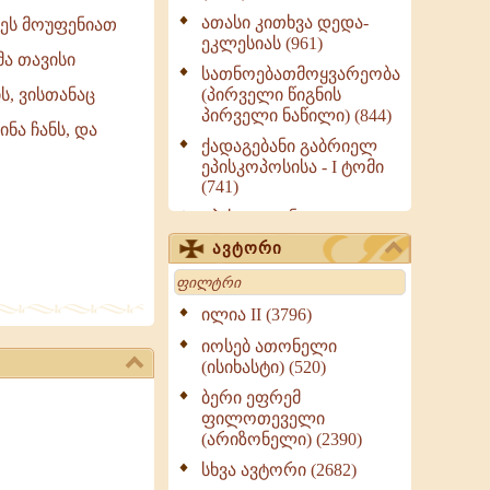
ათასი კითხვა დედა-
ეს მოუფენიათ
ეკლესიას (961)
მა თავისი
სათნოებათმოყვარეობა
(პირველი წიგნის
ს, ვისთანაც
პირველი ნაწილი) (844)
ნა ჩანს, და
ქადაგებანი გაბრიელ
ეპისკოპოსისა - I ტომი
(741)
ეპისტოლენი,
ქადაგებანი, სიტყვანი
ავტორი
(ნაწილი III) (723)
Search
მოძღვრის ძალზე
სასარგებლო რჩევები
ილია II (3796)
მრევლისათვის (545)
იოსებ ათონელი
Wisdomge (514)
(ისიხასტი) (520)
ქადაგებანი გაბრიელ
ბერი ეფრემ
ეპისკოპოსისა - II ტომი
ფილოთეველი
(370)
(არიზონელი) (2390)
სულიერი ცხოვრების
სხვა ავტორი (2682)
სახელმძღვანელო -