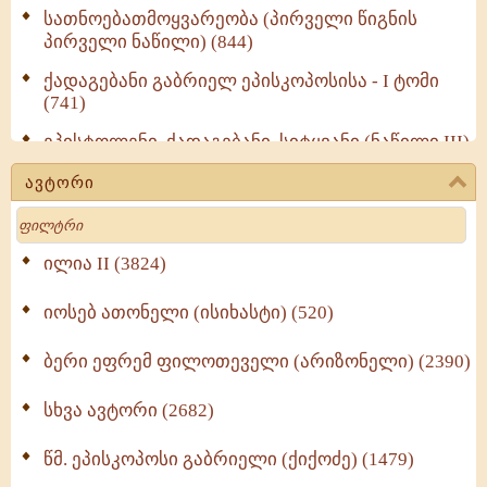
სათნოებათმოყვარეობა (პირველი წიგნის
პირველი ნაწილი) (844)
ქადაგებანი გაბრიელ ეპისკოპოსისა - I ტომი
(741)
ეპისტოლენი, ქადაგებანი, სიტყვანი (ნაწილი III)
(723)
ავტორი
მოძღვრის ძალზე სასარგებლო რჩევები
Search
მრევლისათვის (545)
Wisdomge (514)
ილია II (3824)
იოსებ ათონელი (ისიხასტი) (520)
ქადაგებანი გაბრიელ ეპისკოპოსისა - II ტომი
(370)
ბერი ეფრემ ფილოთეველი (არიზონელი) (2390)
სულიერი ცხოვრების სახელმძღვანელო -
ნაწილი II (369)
სხვა ავტორი (2682)
ღმერთი და ადამიანები (287)
წმ. ეპისკოპოსი გაბრიელი (ქიქოძე) (1479)
ბერის დიადემა (278)