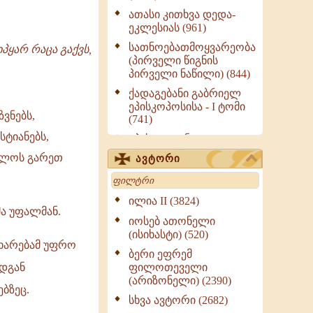
ათასი კითხვა დედა-
ეკლესიას (961)
სათნოებათმოყვარეობა
იპყარ რაცა გაქვს,
(პირველი წიგნის
პირველი ნაწილი) (844)
ქადაგებანი გაბრიელ
ეპისკოპოსისა - I ტომი
ვნებს,
(741)
ტიანებს,
ეპისტოლენი,
ქადაგებანი, სიტყვანი
ბლოს გარეთ
ავტორი
(ნაწილი III) (723)
Search
მოძღვრის ძალზე
სასარგებლო რჩევები
ილია II (3824)
მრევლისათვის (545)
ა უფალმან.
იოსებ ათონელი
Wisdomge (514)
(ისიხასტი) (520)
უხარებამ უფრო
ქადაგებანი გაბრიელ
ბერი ეფრემ
ეპისკოპოსისა - II ტომი
ფილოთეველი
ადგან
(370)
(არიზონელი) (2390)
ბზეც.
სულიერი ცხოვრების
სხვა ავტორი (2682)
სახელმძღვანელო -