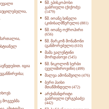
წმ. ეპისკოპოსი
ნაწილი II (369)
მოუვალი
გაბრიელი (ქიქოძე)
ღმერთი და ადამიანები
 აუცილებელია,
(1479)
(287)
წმ. იოანე სინელი
ი
ბერის დიადემა (278)
(კიბისაღმწერელი) (881)
მონაზვნური
წმ. იოანე ოქროპირი
გამოცდილების
(656)
გადმოცემა (273)
 მართალია,
წმ. მარკოზ მონაზონი
ოთხი ასეული თავი
(განშორებული) (610)
ისტიანულ
სიყვარულის შესახებ
მამა ვალენტინი
(259)
მორდასოვი (545)
წმ. ნიკოლოზ სერბი
ავწვდებით. იგია
(ველიმიროვიჩი) (499)
ვგანწირვისა;
შალვა ამონაშვილი (476)
ბერი პაისი
მთაწმინდელი (472)
თხოვს
არქიმანდრიტი
გაბრიელი (ურგებაძე)
ც მოგვებმა
(442)
ია. ამიტომაც