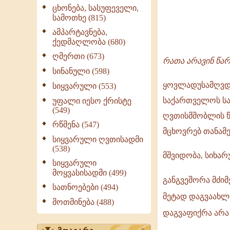
ცხონება, სასუფეველი,
სამოთხე (815)
საშობაო
ამპარტავნება,
ეპისტოლე
ქედმაღლობა (680)
-
ღმერთი (673)
რათა არავინ წარგ
1993
სინანული (598)
ყოვლადუსამღვდე
-
სიყვარული (553)
საქართველოს სა
უფალი იესო ქრისტე
ილია
(549)
ღვთისმშობლის წ
II
რწმენა (547)
მცხოვრებ თანამ
სიყვარული ღვთისადმი
(538)
მშვიდობა, სიხა
სიყვარული
მოყვასისადმი (499)
განგვეშორა მძიმ
სათნოებები (494)
მეტად დაგვაახლო
მოთმინება (488)
დაგვაფიქრა არა