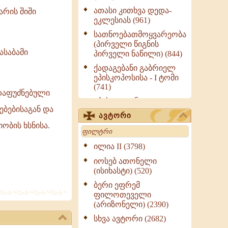
ათასი კითხვა დედა-
არის შიში
ეკლესიას (961)
სათნოებათმოყვარეობა
(პირველი წიგნის
ასაბამი
პირველი ნაწილი) (844)
ქადაგებანი გაბრიელ
ეპისკოპოსისა - I ტომი
(741)
 დაფუძნებული
ეპისტოლენი,
ბებისაგან და
ქადაგებანი, სიტყვანი
ავტორი
(ნაწილი III) (723)
ობის ხსნისა.
Search
მოძღვრის ძალზე
სასარგებლო რჩევები
ილია II (3798)
მრევლისათვის (545)
იოსებ ათონელი
Wisdomge (514)
(ისიხასტი) (520)
ქადაგებანი გაბრიელ
ბერი ეფრემ
ეპისკოპოსისა - II ტომი
ფილოთეველი
(370)
(არიზონელი) (2390)
სულიერი ცხოვრების
სხვა ავტორი (2682)
სახელმძღვანელო -