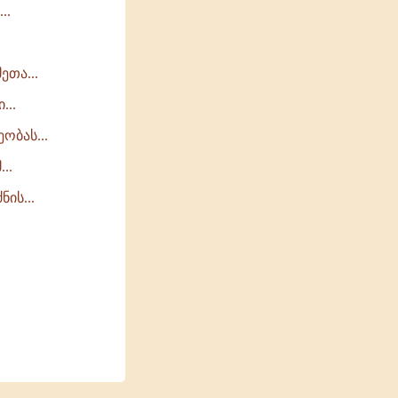
..
ეთა...
...
ობას...
..
ის...