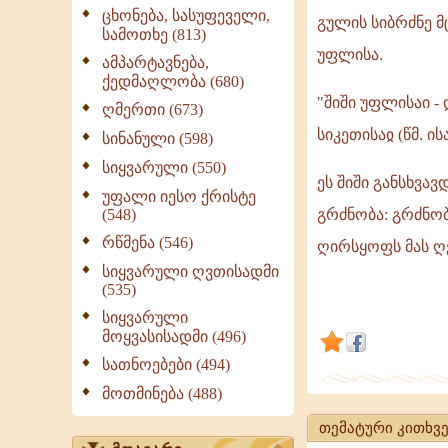
ცხონება, სასუფეველი,
გულის სიბრძნე მ
სამოთხე (813)
შიში
უფლისა.
ამპარტავნება,
უფლისა
ქედმაღლობა (680)
განსხვავდება
"შიში უფლისაი - 
ღმერთი (673)
ადამიანური
სიკეთისაჲ (წმ. ის
სინანული (598)
შიშისაგან!
სიყვარული (550)
ეს შიში განსხვა
უფალი იესო ქრისტე
(548)
გრძნობა: გრძნო
რწმენა (546)
ღირსყოფს მას ღ
სიყვარული ღვთისადმი
(535)
სიყვარული
მოყვასისადმი (496)
სათნოებები (494)
მოთმინება (488)
თემატური კითხვე