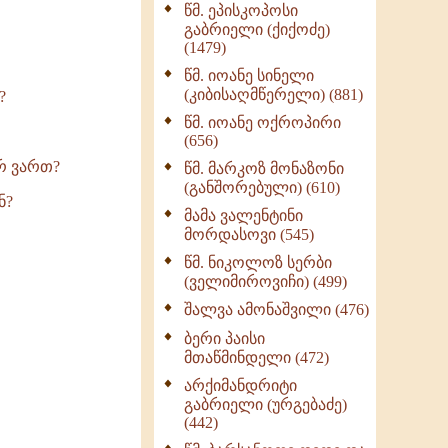
წმ. ეპისკოპოსი
ნაწილი II (369)
გაბრიელი (ქიქოძე)
ღმერთი და ადამიანები
(1479)
(287)
წმ. იოანე სინელი
ბერის დიადემა (278)
(კიბისაღმწერელი) (881)
?
მონაზვნური
წმ. იოანე ოქროპირი
გამოცდილების
(656)
გადმოცემა (273)
რ ვართ?
წმ. მარკოზ მონაზონი
ოთხი ასეული თავი
(განშორებული) (610)
ნ?
სიყვარულის შესახებ
მამა ვალენტინი
(259)
მორდასოვი (545)
წმ. ნიკოლოზ სერბი
(ველიმიროვიჩი) (499)
შალვა ამონაშვილი (476)
ბერი პაისი
მთაწმინდელი (472)
არქიმანდრიტი
გაბრიელი (ურგებაძე)
(442)