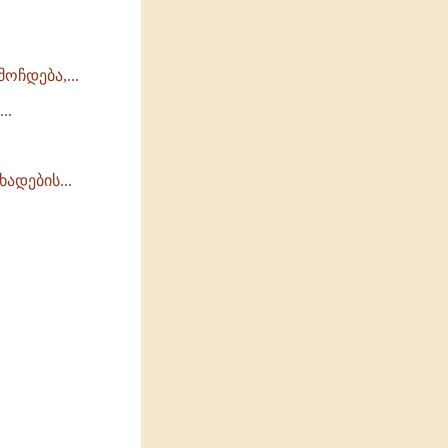
.
ჩდება,...
..
ადების...