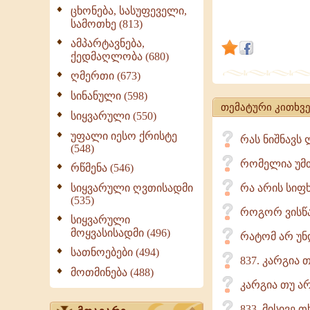
სულიერი
ცხონება, სასუფეველი,
სამოთხე (813)
ფერისცვალ
მხოლოდ
ამპარტავნება,
ქედმაღლობა (680)
ეკლესიას
ღმერთი (673)
შეუძლია.
სინანული (598)
თემატური კითხვე
სიყვარული (550)
უფალი იესო ქრისტე
რას ნიშნავს
(548)
რომელია უმთ
რწმენა (546)
სიყვარული ღვთისადმი
რა არის სიფ
(535)
როგორ ვისწ
სიყვარული
მოყვასისადმი (496)
რატომ არ უნ
სათნოებები (494)
837. კარგია 
მოთმინება (488)
კარგია თუ ა
833. მისივე 