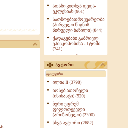
ათასი კითხვა დედა-
ეკლესიას (961)
სათნოებათმოყვარეობა
(პირველი წიგნის
პირველი ნაწილი) (844)
ქადაგებანი გაბრიელ
ეპისკოპოსისა - I ტომი
(741)
ეპისტოლენი,
ქადაგებანი, სიტყვანი
ავტორი
(ნაწილი III) (723)
Search
მოძღვრის ძალზე
სასარგებლო რჩევები
ილია II (3798)
მრევლისათვის (545)
იოსებ ათონელი
Wisdomge (514)
(ისიხასტი) (520)
ქადაგებანი გაბრიელ
ბერი ეფრემ
ეპისკოპოსისა - II ტომი
ფილოთეველი
(370)
(არიზონელი) (2390)
სულიერი ცხოვრების
სხვა ავტორი (2682)
სახელმძღვანელო -
,...