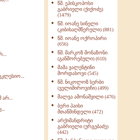
წმ. ეპისკოპოსი
ნაწილი II (369)
გაბრიელი (ქიქოძე)
ღმერთი და ადამიანები
(1479)
(287)
წმ. იოანე სინელი
ბერის დიადემა (278)
(კიბისაღმწერელი) (881)
მონაზვნური
წმ. იოანე ოქროპირი
გამოცდილების
(656)
გადმოცემა (273)
წმ. მარკოზ მონაზონი
...
ოთხი ასეული თავი
(განშორებული) (610)
სიყვარულის შესახებ
მამა ვალენტინი
(259)
მორდასოვი (545)
კლესიო...
წმ. ნიკოლოზ სერბი
(ველიმიროვიჩი) (499)
შალვა ამონაშვილი (476)
არ...
ბერი პაისი
...
მთაწმინდელი (472)
არქიმანდრიტი
გაბრიელი (ურგებაძე)
(442)