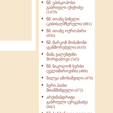
წმ. ეპისკოპოსი
ნაწილი II (369)
გაბრიელი (ქიქოძე)
ღმერთი და ადამიანები
(1479)
(287)
წმ. იოანე სინელი
ბერის დიადემა (278)
(კიბისაღმწერელი) (881)
მონაზვნური
წმ. იოანე ოქროპირი
გამოცდილების
(656)
გადმოცემა (273)
წმ. მარკოზ მონაზონი
ოთხი ასეული თავი
(განშორებული) (610)
სიყვარულის შესახებ
მამა ვალენტინი
(259)
მორდასოვი (545)
წმ. ნიკოლოზ სერბი
(ველიმიროვიჩი) (499)
შალვა ამონაშვილი (476)
ბერი პაისი
მთაწმინდელი (472)
არქიმანდრიტი
გაბრიელი (ურგებაძე)
(442)