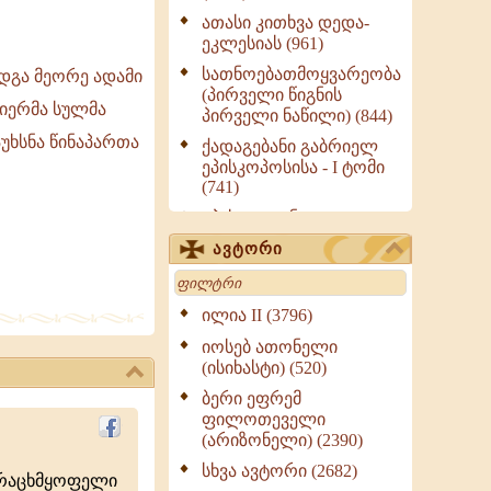
ათასი კითხვა დედა-
ეკლესიას (961)
სათნოებათმოყვარეობა
დგა მეორე ადამი
(პირველი წიგნის
იერმა სულმა
პირველი ნაწილი) (844)
უხსნა წინაპართა
ქადაგებანი გაბრიელ
ეპისკოპოსისა - I ტომი
(741)
ეპისტოლენი,
ქადაგებანი, სიტყვანი
ავტორი
(ნაწილი III) (723)
Search
მოძღვრის ძალზე
სასარგებლო რჩევები
ილია II (3796)
მრევლისათვის (545)
იოსებ ათონელი
Wisdomge (514)
(ისიხასტი) (520)
ქადაგებანი გაბრიელ
ბერი ეფრემ
ეპისკოპოსისა - II ტომი
ფილოთეველი
(370)
(არიზონელი) (2390)
სულიერი ცხოვრების
სხვა ავტორი (2682)
ურაცხმყოფელი
სახელმძღვანელო -