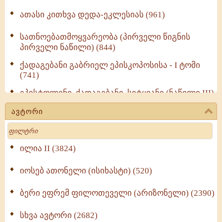
ათასი კითხვა დედა-ეკლესიას (961)
სათნოებათმოყვარეობა (პირველი წიგნის
პირველი ნაწილი) (844)
ქადაგებანი გაბრიელ ეპისკოპოსისა - I ტომი
(741)
ეპისტოლენი, ქადაგებანი, სიტყვანი (ნაწილი III)
(723)
ავტორი
მოძღვრის ძალზე სასარგებლო რჩევები
Search
მრევლისათვის (545)
Wisdomge (514)
ილია II (3824)
იოსებ ათონელი (ისიხასტი) (520)
ქადაგებანი გაბრიელ ეპისკოპოსისა - II ტომი
(370)
ბერი ეფრემ ფილოთეველი (არიზონელი) (2390)
სულიერი ცხოვრების სახელმძღვანელო -
ნაწილი II (369)
სხვა ავტორი (2682)